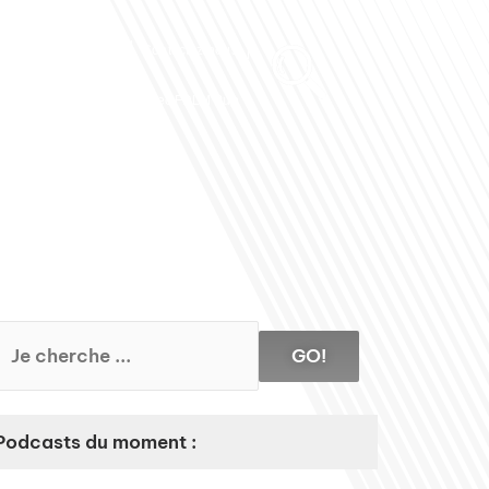
Club des Partenaires
Contactez-nous
Communiquez avec FDLM Pub
GO!
Podcasts du moment :