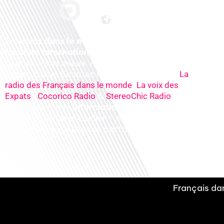
Français dans le monde, le média de la
mobilité internationale
. Préparez votre
départ, vivez mieux votre
expatriation. Ecoutez nos
radios
en ligne (
La
,
radio des Français dans le monde
La voix des
,
&
), nos
Expats
Cocorico Radio
StereoChic Radio
podcasts
& des
informations
sur tous les
sujets de votre quotidien : ,santé, business,
éducation, expériences partagées, experts…
Français dan