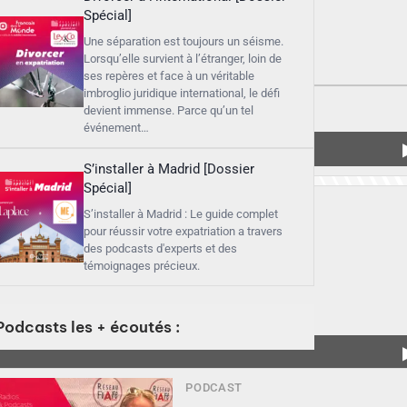
Spécial]
Une séparation est toujours un séisme.
Lorsqu’elle survient à l’étranger, loin de
ses repères et face à un véritable
imbroglio juridique international, le défi
devient immense. Parce qu’un tel
événement…
S’installer à Madrid [Dossier
Spécial]
S’installer à Madrid : Le guide complet
pour réussir votre expatriation a travers
des podcasts d'experts et des
témoignages précieux.
Podcasts les + écoutés :
PODCAST