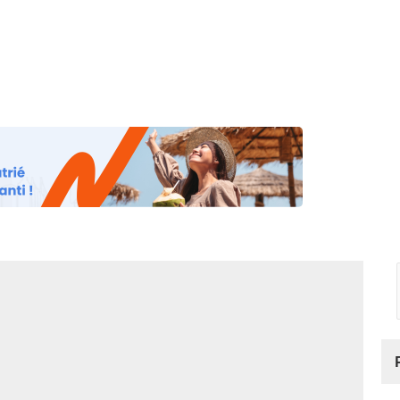
os
Nos podcasts
Podcasts INFOS
Dossiers Spéciaux
Vivre à …
Le 