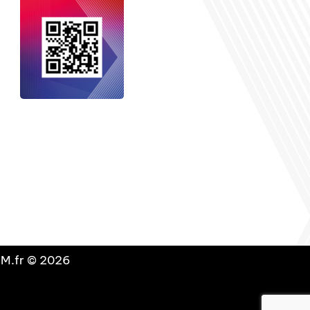
nçais dans le monde
, le média de la
 internationale est un média LIBRE &
NDANT. Pour soutenir notre travail,
vous pouvez réaliser un don à notre
ation :
Un petit geste pour de faire
avancer un GRAND projet !
DLM.fr © 2026