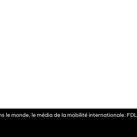
Facebook
Linkedin
X
Instagram
Fra
Youtube
mobilité
INDEPE
associ
s le monde, le média de la mobilité internationale. F