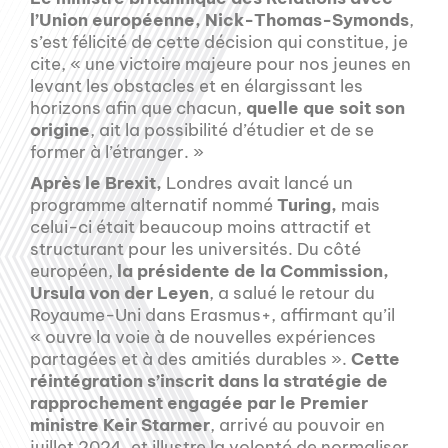
l’Union européenne, Nick-Thomas-Symonds
,
s’est félicité de cette décision qui constitue, je
cite, « une victoire majeure pour nos jeunes en
levant les obstacles et en élargissant les
horizons afin que chacun,
quelle que soit son
origine
, ait la possibilité d’étudier et de se
former à l’étranger. »
Après le Brexit,
Londres avait lancé un
programme alternatif nommé
Turing,
mais
celui-ci était beaucoup moins attractif et
structurant pour les universités. Du côté
européen,
la présidente de la Commission,
Ursula von der Leyen
, a salué le retour du
Royaume-Uni dans Erasmus+, affirmant qu’il
« ouvre la voie à de nouvelles expériences
partagées et à des amitiés durables ».
Cette
réintégration s’inscrit dans la stratégie de
rapprochement engagée par le Premier
ministre Keir Starmer
, arrivé au pouvoir en
juillet 2024, et illustre la volonté de normaliser