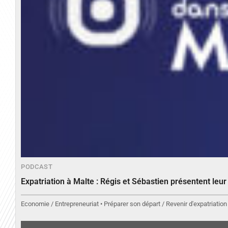
PODCAST
Expatriation à Malte : Régis et Sébastien présentent leu
Economie / Entrepreneuriat • Préparer son départ / Revenir d'expatriation