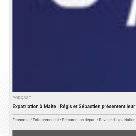
PODCAST
Expatriation à Malte : Régis et Sébastien présentent leu
Economie / Entrepreneuriat • Préparer son départ / Revenir d'expatriation