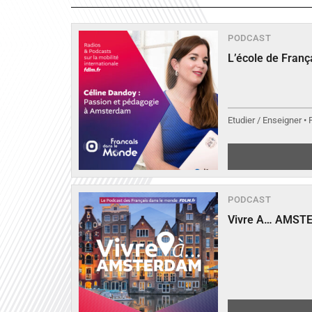
PODCAST
L’école de Fran
Etudier / Enseigner •
PODCAST
Vivre A… AMST