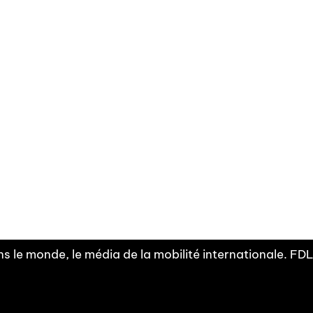
Facebook
Linkedin
X
Instagram
Fra
Youtube
mobilité
INDEPE
associ
s le monde, le média de la mobilité internationale. F