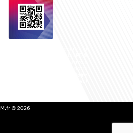
nçais dans le monde
, le média de la
 internationale est un média LIBRE &
NDANT. Pour soutenir notre travail,
vous pouvez réaliser un don à notre
ation :
Un petit geste pour de faire
avancer un GRAND projet !
DLM.fr © 2026