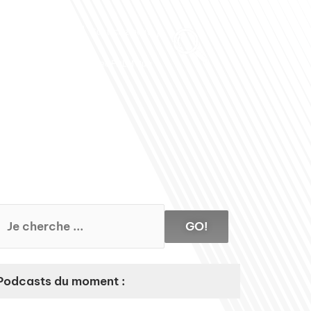
Club des Partenaires
Contactez-nous
Communiquez avec FDLM Pub
GO!
Podcasts du moment :