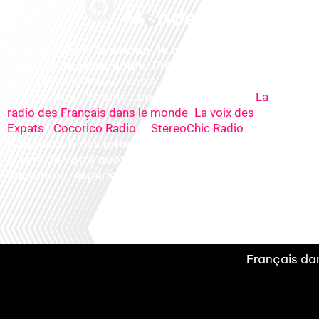
Français dans le monde, le média de la
mobilité internationale
. Préparez votre
départ, vivez mieux votre
expatriation. Ecoutez nos
radios
en ligne (
La
,
radio des Français dans le monde
La voix des
,
&
), nos
Expats
Cocorico Radio
StereoChic Radio
podcasts
& des
informations
sur tous les
sujets de votre quotidien : ,santé, business,
éducation, expériences partagées, experts…
Français dan