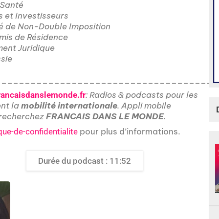
 Santé
 et Investisseurs
té de Non-Double Imposition
rmis de Résidence
ent Juridique
ssie
______________________________________
: Radios & podcasts pour les
rancaisdanslemonde.fr
ent la
mobilité internationale
. Appli mobile
, recherchez
FRANCAIS DANS LE MONDE
.
pour plus d’informations.
que-de-confidentialite
Durée du podcast : 11:52