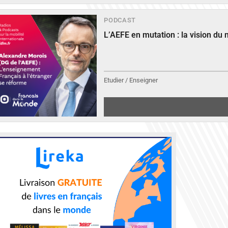
PODCAST
L’AEFE en mutation : la vision du
Etudier / Enseigner