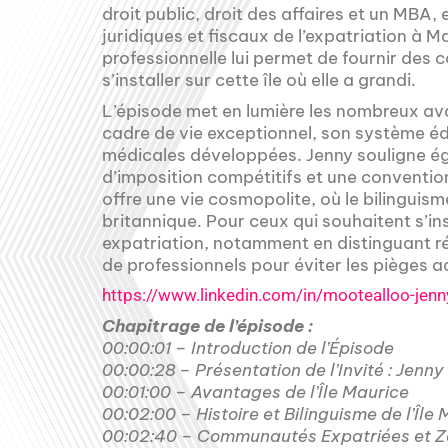
droit public, droit des affaires et un MBA,
juridiques et fiscaux de l’expatriation à 
professionnelle lui permet de fournir des 
s’installer sur cette île où elle a grandi.
L’épisode met en lumière les nombreux av
cadre de vie exceptionnel, son système édu
médicales développées. Jenny souligne éga
d’imposition compétitifs et une conventio
offre une vie cosmopolite, où le bilinguis
britannique. Pour ceux qui souhaitent s’inst
expatriation, notamment en distinguant rési
de professionnels pour éviter les pièges a
https://www.linkedin.com/in/mootealloo-je
Chapitrage de l’épisode :
00:00:01 – Introduction de l’Épisode
00:00:28 – Présentation de l’Invité : Jenn
00:01:00 – Avantages de l’Île Maurice
00:02:00 – Histoire et Bilinguisme de l’Île
00:02:40 – Communautés Expatriées et Z