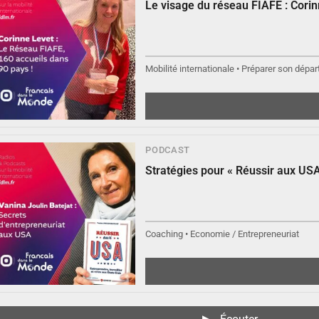
Le visage du réseau FIAFE : Cori
Mobilité internationale • Préparer son départ
PODCAST
▶︎
Écouter
Stratégies pour « Réussir aux USA
Coaching • Economie / Entrepreneuriat