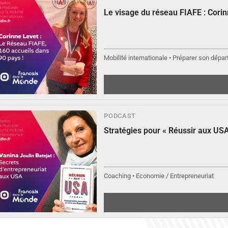
▶︎
Éc
Le visage du réseau FIAFE : Cori
Mobilité internationale • Préparer son départ
PODCAST
▶︎
Éc
Stratégies pour « Réussir aux USA
Coaching • Economie / Entrepreneuriat