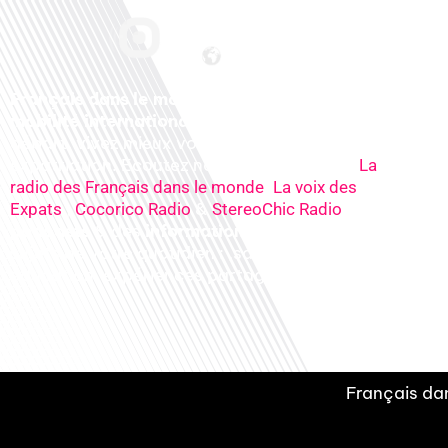
Français dans le monde, le média de la
mobilité internationale
. Préparez votre
départ, vivez mieux votre
expatriation. Ecoutez nos
radios
en ligne (
La
,
radio des Français dans le monde
La voix des
,
&
), nos
Expats
Cocorico Radio
StereoChic Radio
podcasts
& des
informations
sur tous les
sujets de votre quotidien : ,santé, business,
éducation, expériences partagées, experts…
Français dan