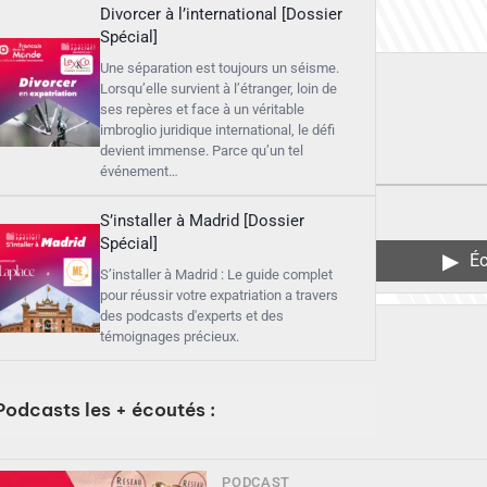
Divorcer à l’international [Dossier
Spécial]
Une séparation est toujours un séisme.
Lorsqu’elle survient à l’étranger, loin de
ses repères et face à un véritable
imbroglio juridique international, le défi
devient immense. Parce qu’un tel
événement…
S’installer à Madrid [Dossier
Spécial]
▶︎
Éc
S’installer à Madrid : Le guide complet
pour réussir votre expatriation a travers
des podcasts d'experts et des
témoignages précieux.
Podcasts les + écoutés :
PODCAST