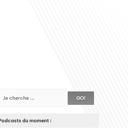
Club des Partenaires
Contactez-nous
Communiquez avec FDLM Pub
GO!
Podcasts du moment :