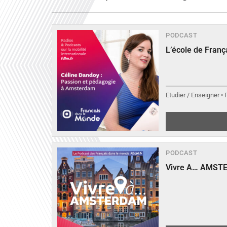
PODCAST
L’école de Fran
Etudier / Enseigner •
PODCAST
Vivre A… AMST