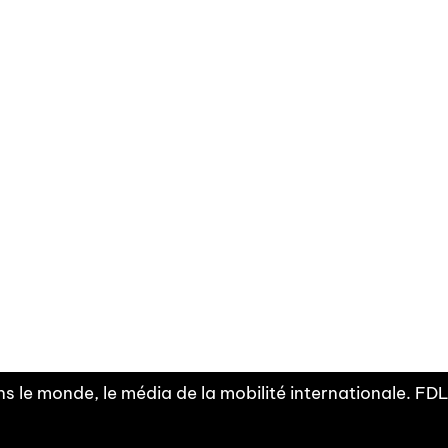
Facebook
Linkedin
X
Instagram
Fra
Youtube
mobilité
INDEPE
associ
s le monde, le média de la mobilité internationale. F