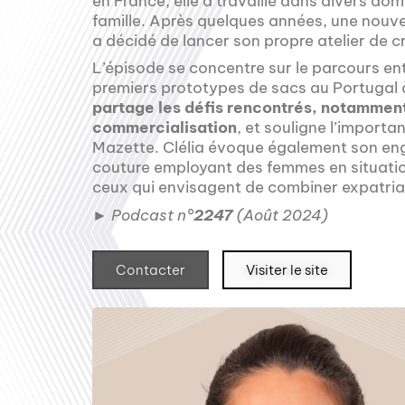
en France, elle a travaillé dans divers do
famille. Après quelques années, une nouvel
a décidé de lancer son propre atelier de c
L’épisode se concentre sur le parcours ent
premiers prototypes de sacs au Portugal à
partage les défis rencontrés, notamment
commercialisation
, et souligne l’import
Mazette. Clélia évoque également son eng
couture employant des femmes en situation
ceux qui envisagent de combiner expatriat
► Podcast n°
2247
(Août 2024)
Contacter
Visiter le site