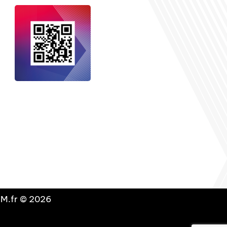
nçais dans le monde
, le média de la
 internationale est un média LIBRE &
NDANT. Pour soutenir notre travail,
vous pouvez réaliser un don à notre
ation :
Un petit geste pour de faire
avancer un GRAND projet !
DLM.fr © 2026