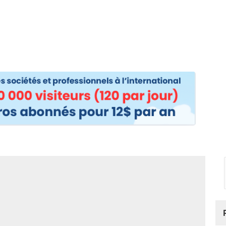
os
Nos podcasts
Podcasts INFOS
Dossiers Spéciaux
Vivre à …
Le 