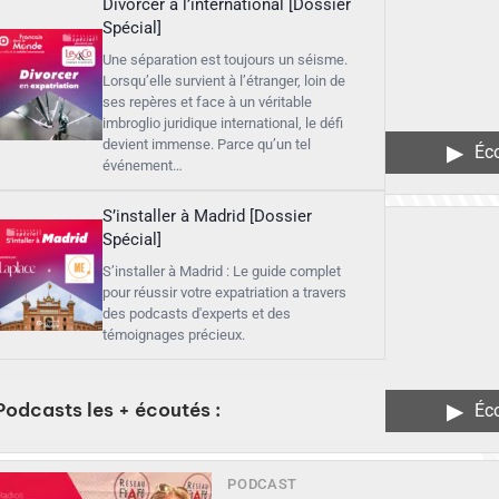
Divorcer à l’international [Dossier
Spécial]
Une séparation est toujours un séisme.
Lorsqu’elle survient à l’étranger, loin de
ses repères et face à un véritable
imbroglio juridique international, le défi
devient immense. Parce qu’un tel
▶︎
Éc
événement…
S’installer à Madrid [Dossier
Spécial]
S’installer à Madrid : Le guide complet
pour réussir votre expatriation a travers
des podcasts d'experts et des
témoignages précieux.
Podcasts les + écoutés :
▶︎
Éc
PODCAST