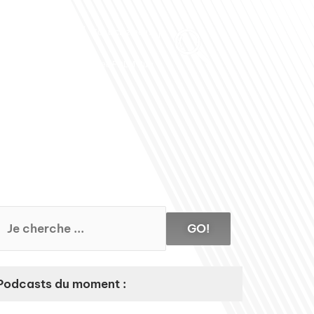
Club des Partenaires
Contactez-nous
Communiquez avec FDLM Pub
GO!
Podcasts du moment :