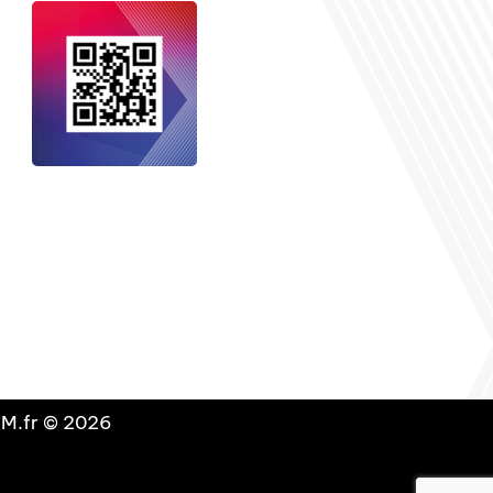
nçais dans le monde
, le média de la
 internationale est un média LIBRE &
NDANT. Pour soutenir notre travail,
vous pouvez réaliser un don à notre
ation :
Un petit geste pour de faire
avancer un GRAND projet !
DLM.fr © 2026