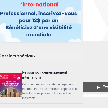
Dossiers spéciaux
Réussir son déménagement
international
Comment réussir son déménagement
▶︎
Éc
international ? Les meilleurs experts et les
témoins vous proposent des podcasts
inspirants.