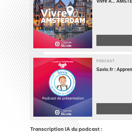
Vivre A… AMST
PODCAST
Savio.fr : Appre
Transcription IA du podcast :