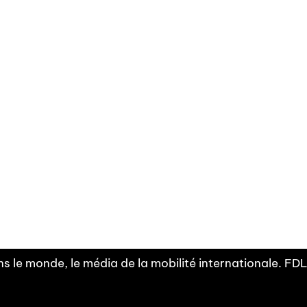
Facebook
Linkedin
X
Instagram
Fra
Youtube
mobilité
INDEPE
associ
s le monde, le média de la mobilité internationale. F