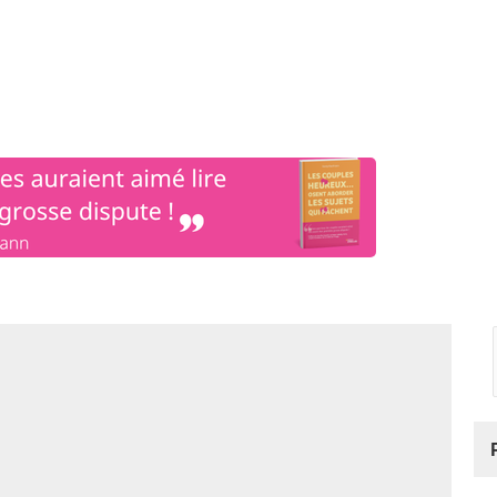
os
Nos podcasts
Podcasts INFOS
Dossiers Spéciaux
Vivre à …
Le 