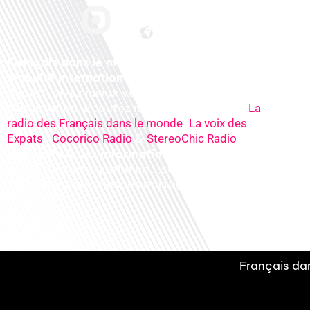
Français dans le monde, le média de la
mobilité internationale
. Préparez votre
départ, vivez mieux votre
expatriation. Ecoutez nos
radios
en ligne (
La
,
radio des Français dans le monde
La voix des
,
&
), nos
Expats
Cocorico Radio
StereoChic Radio
podcasts
& des
informations
sur tous les
sujets de votre quotidien : ,santé, business,
éducation, expériences partagées, experts…
Français dan