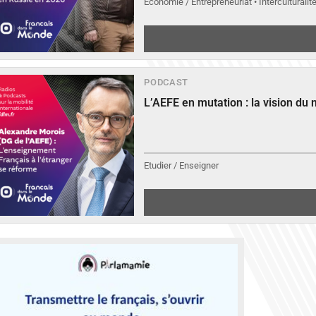
Economie / Entrepreneuriat • Interculturalit
PODCAST
L’AEFE en mutation : la vision du
Etudier / Enseigner