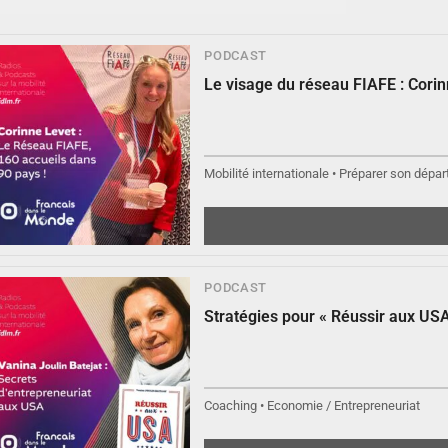
PODCAST
Le visage du réseau FIAFE : Cori
▶︎
Écouter
Mobilité internationale • Préparer son départ
PODCAST
Stratégies pour « Réussir aux USA
▶︎
Écouter
Coaching • Economie / Entrepreneuriat