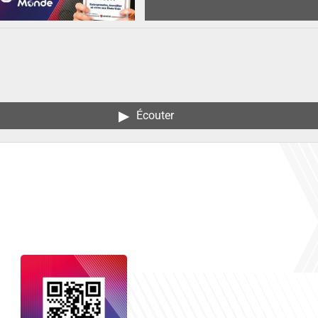
▶︎
Écouter