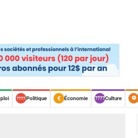
os
Nos podcasts
Podcasts INFOS
Dossiers Spéciaux
Vivre à …
Le 
ploi
Politique
Économie
Culture