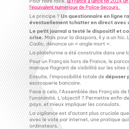
Pour faire face,
la France a lancé fin 2024 un
l’équivalent numérique de Police-Secours.
Le principe ?
Un questionnaire en ligne ra
éventuellement tchatter en direct avec 
Le petit journal a testé le dispositif et c
crise.
Mais pour la diaspora, il y a un hic.
Cadic, dénonce un « angle mort ».
La plateforme a été construite dans une 
Pour un Français hors de France, le parcou
manque flagrant de visibilité sur les sites
Ensuite, l’impossibilité totale de
déposer p
escroquerie bancaire.
Face à cela, l’Assemblée des Français de l
l’unanimité. L’objectif ? Permettre enfin d
pays, et mieux impliquer les consulats.
La vigilance est d’autant plus cruciale que
avec le vote par internet, une pratique qu
ordinateurs.