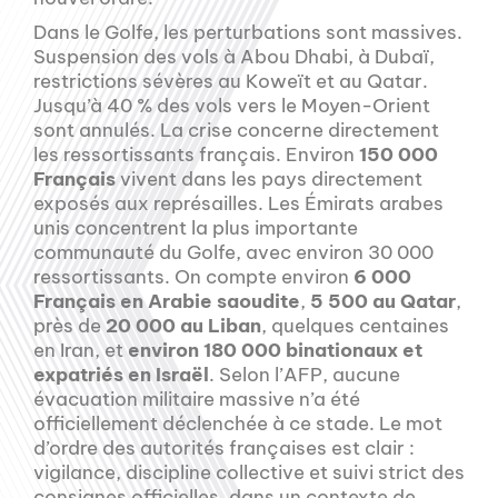
Dans le Golfe, les perturbations sont massives.
Suspension des vols à Abou Dhabi, à Dubaï,
restrictions sévères au Koweït et au Qatar.
Jusqu’à 40 % des vols vers le Moyen-Orient
sont annulés. La crise concerne directement
les ressortissants français. Environ
150 000
Français
vivent dans les pays directement
exposés aux représailles. Les Émirats arabes
unis concentrent la plus importante
communauté du Golfe, avec environ 30 000
ressortissants. On compte environ
6 000
Français en Arabie saoudite
,
5 500 au Qatar
,
près de
20 000 au Liban
, quelques centaines
en Iran, et
environ 180 000 binationaux et
expatriés en Israël
. Selon l’AFP, aucune
évacuation militaire massive n’a été
officiellement déclenchée à ce stade. Le mot
d’ordre des autorités françaises est clair :
vigilance, discipline collective et suivi strict des
consignes officielles, dans un contexte de