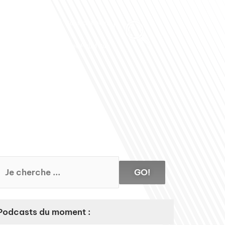
Club des Partenaires
Contactez-nous
Communiquez avec FDLM Pub
GO!
Podcasts du moment :