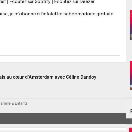
st | Écoutez sur Spotify | Écoutez sur Deezer
aine, je m'abonne à l'infolettre hebdomadaire gratuite
çais au cœur d’Amsterdam avec Céline Dandoy
 Famille & Enfants