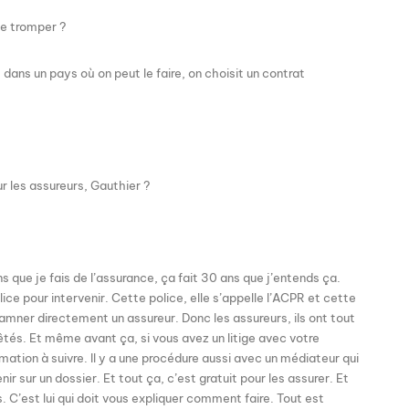
e tromper ?
t dans un pays où on peut le faire, on choisit un contrat
ur les assureurs, Gauthier ?
ns que je fais de l’assurance, ça fait 30 ans que j’entends ça.
olice pour intervenir. Cette police, elle s’appelle l’ACPR et cette
damner directement un assureur. Donc les assureurs, ils ont tout
bêtés. Et même avant ça, si vous avez un litige avec votre
amation à suivre. Il y a une procédure aussi avec un médiateur qui
nir sur un dossier. Et tout ça, c’est gratuit pour les assurer. Et
 C’est lui qui doit vous expliquer comment faire. Tout est