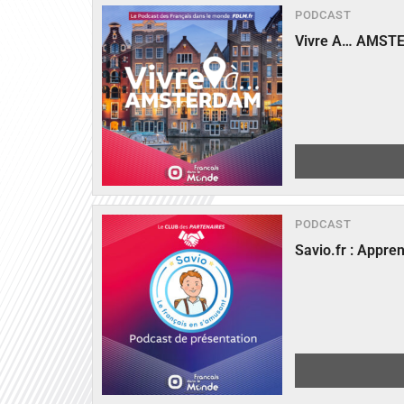
PODCAST
Vivre A… AMST
PODCAST
Savio.fr : Appre