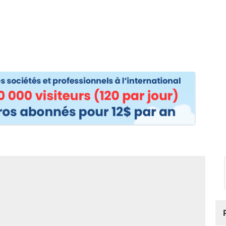
os
Nos podcasts
Podcasts INFOS
Dossiers Spéciaux
Vivre à …
Le 