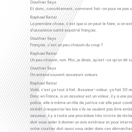
Gauthier Seys
Et donc, concrètement, comment fait-on pour ne pas s
Raphael Reiter
La première chose, c’est que si on peut le faire, si on es
d’assurance santé expatrié français.
Gauthier Seys
Français, c’est un peu chauvin du coup ?
Raphael Reiter
Un peu chauvin, non. Moi, je dirais, qu’est-ce qu’on dit s
Gauthier Seys
On entend souvent assureurs voleurs.
Raphael Reiter
Voilà, c’est ça tout à fait. Assureur-voleur, ça fait 30 a
Donc en France, si un assureur est un voleur, il y a une p
police, elle a même un rôle de justice car elle peut con
intérêt à respecter les lois s’ils ne veulent pas être em
assureur, il y a toute une procédure très stricte de récl
doit vous aider à donner un avis extérieur et pour interve
votre courtier doit aussi vous aider dans ces démarches.