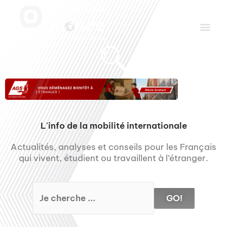
Aller
Men
au
contenu
Le Club des Partenaires
Communiquez avec FDLM Pub
L'info de la mobilité internationale
Actualités, analyses et conseils pour les Français
qui vivent, étudient ou travaillent à l’étranger.
GO!