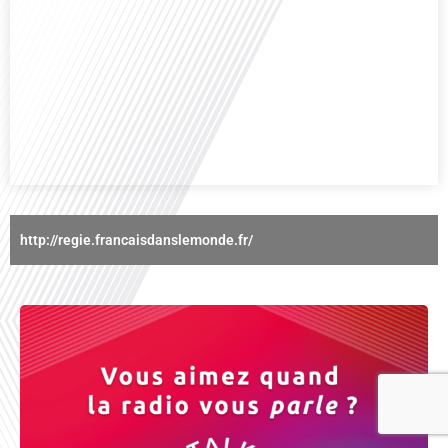
Avez-vous déjà réfléchi à l'importance d'aborder les sujets délicats au sein
d'une relation amoureuse ? Français dans le monde (FDLM), le média de la
mobilité internationale nous invite à explorer cette question au micro de
Gauthier Seys : Sandy Kaufmann, auteure du livre "Les couples heureux
osent aborder les sujets qui fâchent". Ensemble, ils discutent[...]
http://regie.francaisdanslemonde.fr/