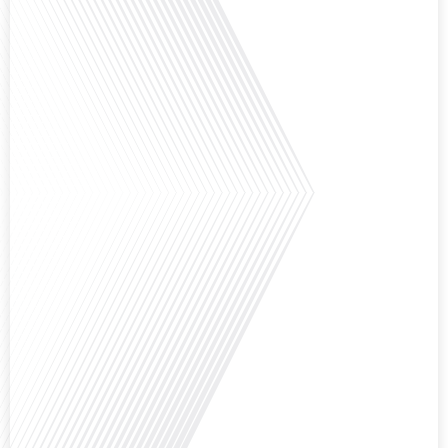
Comment l'éducation internationale peut-elle s'adapter aux défis modernes
tout en préservant son identité unique ? C'est la question que nous posons
aujourd'hui dans cet épisode proposé par le média "Français dans le Monde".
Avec des enjeux budgétaires et pédagogiques croissants, comment garantir
que l'éducation française à l'étranger continue de prospérer et de s'adapter
aux attentes[...]
Avez-vous déjà pensé à l'impact du football sur l'intégration et la diplomatie
internationale ? Dans cet épisode de "Français dans le Monde", le média de la
mobilité internationale, nous explorons ce sujet fascinant à travers le
parcours inspirant d'Hugo Sanudo. Rejoignez-nous pour découvrir comment
le football peut être un vecteur puissant d'échanges culturels et
d'opportunités[...]