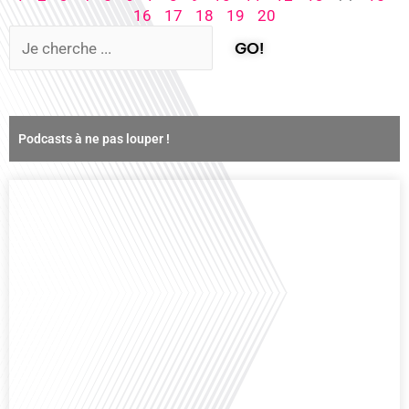
16
17
18
19
20
GO!
Podcasts à ne pas louper !
Comment la voix des expatriés est-elle entendue dans les couloirs de
l'Assemblée nationale ? Cette question, souvent posée mais rarement
explorée en profondeur, est au cœur de notre épisode d'aujourd'hui. Nous