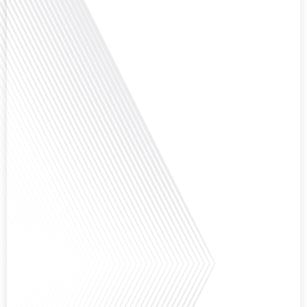
ensoleillé et d'un cadre de vie différent ? Dans cet épisode de « 10 minutes,
le podcast des Français dans le monde » réalisé en partenariat avec Mon
chasseur immo, nous explorons les défis et les opportunités liés à la mobilité
internationale et à l'installation[...]
Avez-vous déjà envisagé comment le sport peut transformer une vie et ouvrir
des horizons culturels insoupçonnés ? Dans cet épisode proposé par La
radio des Français dans le monde dans le cadre de sa série "SPORT EXPAT",
nous explorons cette question fascinante en compagnie d'une invitée
exceptionnelle. Le sport n'est pas seulement une activité physique,[...]