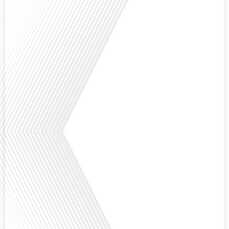
vous invitons à réfléchir à l'impact des Français vivant à l'étranger sur la
politique nationale et à la manière dont leurs préoccupations sont prises[...]
Avez-vous déjà envisagé de vivre dans un pays aussi complexe et fascinant
que la Russie en tant que Français expatrié ? Dans cet épisode proposé par
"Français dans le Monde (FDLM.fr), le média de la mobilité internationale,
nous explorons cette question en profondeur avec Valentin Le Normand, un
expatrié français qui a choisi de s'installer[...]