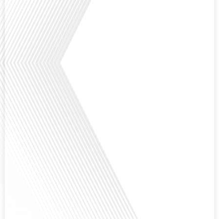
Avez-vous déjà réfléchi à l'impact que les expatriés français peuvent avoir sur
la politique et la société française ? Dans cet épisode exclusif proposé par
Français dans le Monde, le média de la mobilité internationale, nous
explorons ce sujet fascinant avec une invitée spéciale, qui nous offre un
aperçu précieux de la vie politique et[...]
Saviez-vous que Bruxelles est souvent appelée le Washington de l'Europe ?
Pourquoi cette ville, souvent associée à la pluie et aux institutions
européennes, attire-t-elle autant de ressortissants français? Sur Français
dans le monde, le média de la mobilité internationale, en partenariat avec
Lepetitjournalcom, ,nous explorons les raisons de cette fascination et ce qui