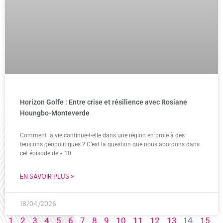
Horizon Golfe : Entre crise et résilience avec Rosiane
Houngbo-Monteverde
Comment la vie continue-t-elle dans une région en proie à des
tensions géopolitiques ? C’est la question que nous abordons dans
cet épisode de « 10
EN SAVOIR PLUS »
18/04/2026
14
1
2
3
4
5
6
7
8
9
10
11
12
13
15