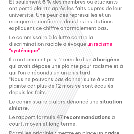
Et seulement
6 %
des membres ou étudiants
ont porté plainte après les faits auprès de leur
université. Une peur des représailles et un
manque de confiance dans les institutions
expliquent ce chiffre anormalement bas.
Le commissaire à la lutte contre la
discrimination raciale a évoqué
un racisme
“systémique”
.
Il a notamment pris l’exemple d’un
Aborigène
qui avait déposé une plainte pour racisme et à
qui l’on a répondu un an plus tard :
“Nous ne pouvons pas donner suite à votre
plainte car plus de 12 mois se sont écoulés
depuis les faits.”
Le commissaire a alors dénoncé une
situation
sinistre
.
Le rapport formule
47 recommandations
à
court, moyen et long terme.
Parmi les priorités : mettre en place un
cadre