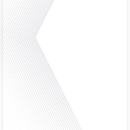
Avez-vous déjà pensé à l'impact du football sur l'intégration et la diplomatie
internationale ? Dans cet épisode de "Français dans le Monde", le média de la
mobilité internationale, nous explorons ce sujet fascinant à travers le
parcours inspirant d'Hugo Sanudo. Rejoignez-nous pour découvrir comment
le football peut être un vecteur puissant d'échanges culturels et
d'opportunités[...]
Avez-vous déjà réfléchi à l'impact que les expatriés français peuvent avoir sur
la politique et la société française ? Dans cet épisode exclusif proposé par