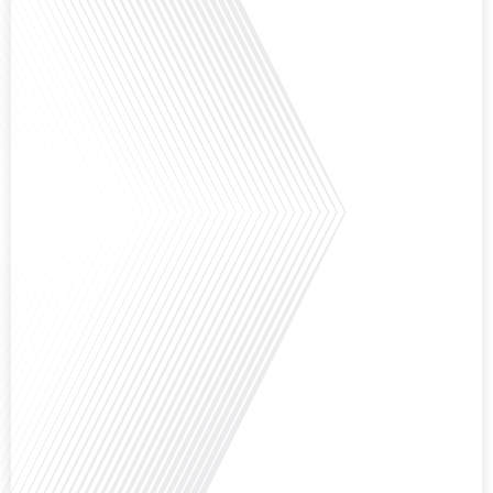
Avez-vous déjà envisagé de vivre dans un pays aussi complexe et fascinant
que la Russie en tant que Français expatrié ? Dans cet épisode proposé par
"Français dans le Monde (FDLM.fr), le média de la mobilité internationale,
nous explorons cette question en profondeur avec Valentin Le Normand, un
expatrié français qui a choisi de s'installer[...]
Comment l'éducation internationale peut-elle s'adapter aux défis modernes
tout en préservant son identité unique ? C'est la question que nous posons
aujourd'hui dans cet épisode proposé par le média "Français dans le Monde".
Avec des enjeux budgétaires et pédagogiques croissants, comment garantir
que l'éducation française à l'étranger continue de prospérer et de s'adapter
aux attentes[...]