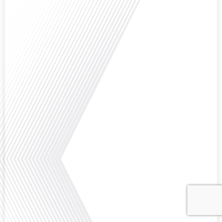
Avez-vous déjà envisagé comment le sport peut transformer une vie et ouvrir
des horizons culturels insoupçonnés ? Dans cet épisode proposé par La
radio des Français dans le monde dans le cadre de sa série "SPORT EXPAT",
nous explorons cette question fascinante en compagnie d'une invitée
exceptionnelle. Le sport n'est pas seulement une activité physique,[...]
Avez-vous déjà réfléchi à l'importance d'aborder les sujets délicats au sein
d'une relation amoureuse ? Français dans le monde (FDLM), le média de la
mobilité internationale nous invite à explorer cette question au micro de
Gauthier Seys : Sandy Kaufmann, auteure du livre "Les couples heureux
osent aborder les sujets qui fâchent". Ensemble, ils discutent[...]