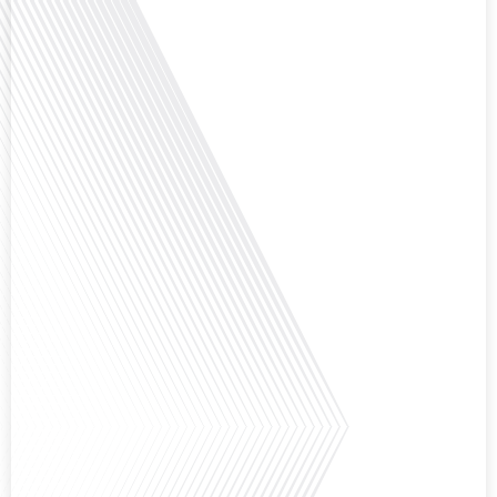
Avez-vous déjà réfléchi à la complexité de préparer votre retraite lorsque
vous avez vécu et travaillé dans plusieurs pays à travers le monde ? C'est une
question cruciale pour de nombreux expatriés français qui ont passé une
partie de leur vie professionnelle à l'international. Dans cet épisode de "10
minutes, le podcast des Français dans[...]
Avez-vous déjà envisagé de changer de région pour profiter d'un climat plus
ensoleillé et d'un cadre de vie différent ? Dans cet épisode de « 10 minutes,
le podcast des Français dans le monde » réalisé en partenariat avec Mon
chasseur immo, nous explorons les défis et les opportunités liés à la mobilité
internationale et à l'installation[...]