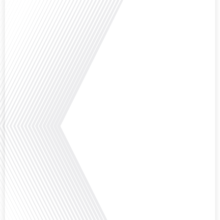
l'Assemblée nationale ? Cette question, souvent posée mais rarement
explorée en profondeur, est au cœur de notre épisode d'aujourd'hui. Nous
vous invitons à réfléchir à l'impact des Français vivant à l'étranger sur la
politique nationale et à la manière dont leurs préoccupations sont prises[...]
Avez-vous déjà envisagé de vivre dans un pays aussi complexe et fascinant
que la Russie en tant que Français expatrié ? Dans cet épisode proposé par
"Français dans le Monde (FDLM.fr), le média de la mobilité internationale,
nous explorons cette question en profondeur avec Valentin Le Normand, un
expatrié français qui a choisi de s'installer[...]