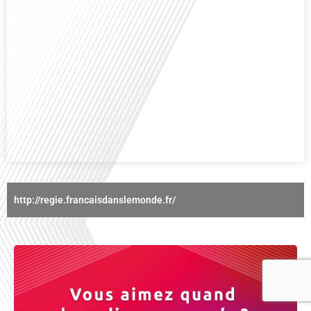
Avez-vous déjà réfléchi à l'importance d'aborder les sujets délicats au sein
d'une relation amoureuse ? Français dans le monde (FDLM), le média de la
mobilité internationale nous invite à explorer cette question au micro de
Gauthier Seys : Sandy Kaufmann, auteure du livre "Les couples heureux
osent aborder les sujets qui fâchent". Ensemble, ils discutent[...]
http://regie.francaisdanslemonde.fr/