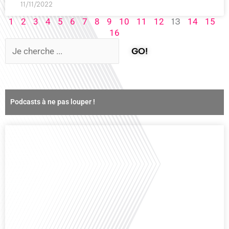
11/11/2022
13
1
2
3
4
5
6
7
8
9
10
11
12
14
15
16
GO!
Podcasts à ne pas louper !
Comment la voix des expatriés est-elle entendue dans les couloirs de