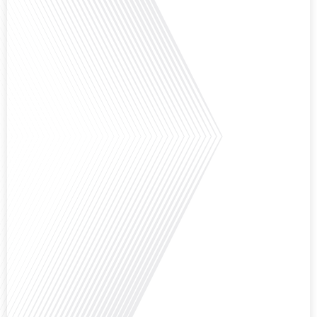
Comment l'éducation internationale peut-elle s'adapter aux défis modernes
tout en préservant son identité unique ? C'est la question que nous posons
aujourd'hui dans cet épisode proposé par le média "Français dans le Monde".
Avec des enjeux budgétaires et pédagogiques croissants, comment garantir
que l'éducation française à l'étranger continue de prospérer et de s'adapter
aux attentes[...]
Avez-vous déjà pensé à l'impact du football sur l'intégration et la diplomatie
internationale ? Dans cet épisode de "Français dans le Monde", le média de la
mobilité internationale, nous explorons ce sujet fascinant à travers le
parcours inspirant d'Hugo Sanudo. Rejoignez-nous pour découvrir comment
le football peut être un vecteur puissant d'échanges culturels et
d'opportunités[...]