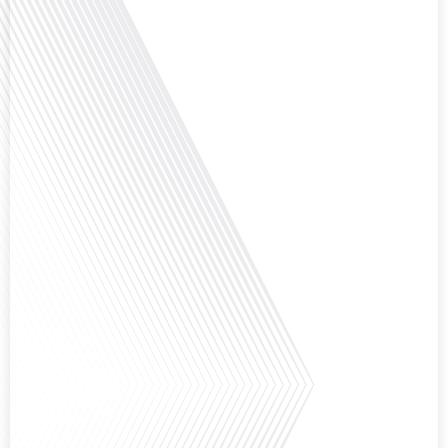
Avez-vous déjà envisagé de changer de région pour profiter d'un climat plus
ensoleillé et d'un cadre de vie différent ? Dans cet épisode de « 10 minutes,
le podcast des Français dans le monde » réalisé en partenariat avec Mon
chasseur immo, nous explorons les défis et les opportunités liés à la mobilité
internationale et à l'installation[...]
Avez-vous déjà envisagé comment le sport peut transformer une vie et ouvrir
des horizons culturels insoupçonnés ? Dans cet épisode proposé par La
radio des Français dans le monde dans le cadre de sa série "SPORT EXPAT",
nous explorons cette question fascinante en compagnie d'une invitée
exceptionnelle. Le sport n'est pas seulement une activité physique,[...]