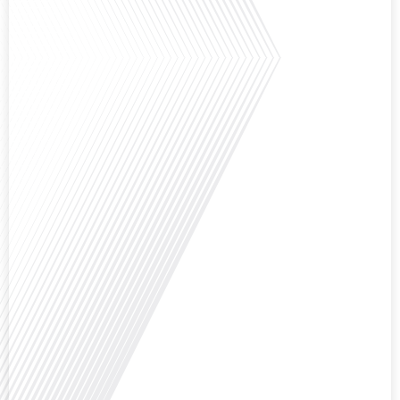
européennes, attire-t-elle autant de ressortissants français? Sur Français
dans le monde, le média de la mobilité internationale, en partenariat avec
Lepetitjournalcom, ,nous explorons les raisons de cette fascination et ce qui
rend Bruxelles[...]
Avez-vous déjà réfléchi à la complexité de préparer votre retraite lorsque
vous avez vécu et travaillé dans plusieurs pays à travers le monde ? C'est une
question cruciale pour de nombreux expatriés français qui ont passé une
partie de leur vie professionnelle à l'international. Dans cet épisode de "10
minutes, le podcast des Français dans[...]