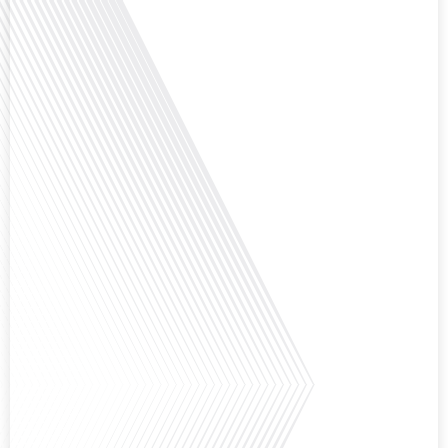
Avez-vous déjà envisagé de changer de région pour profiter d'un climat plus
ensoleillé et d'un cadre de vie différent ? Dans cet épisode de « 10 minutes,
le podcast des Français dans le monde » réalisé en partenariat avec Mon
chasseur immo, nous explorons les défis et les opportunités liés à la mobilité
internationale et à l'installation[...]
Avez-vous déjà envisagé comment le sport peut transformer une vie et ouvrir
des horizons culturels insoupçonnés ? Dans cet épisode proposé par La
radio des Français dans le monde dans le cadre de sa série "SPORT EXPAT",
nous explorons cette question fascinante en compagnie d'une invitée