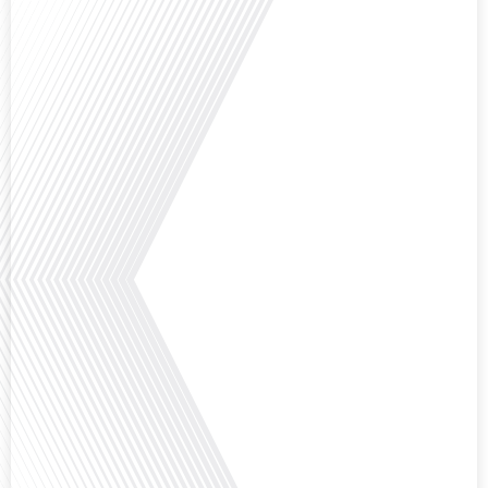
Comment la voix des expatriés est-elle entendue dans les couloirs de
l'Assemblée nationale ? Cette question, souvent posée mais rarement
explorée en profondeur, est au cœur de notre épisode d'aujourd'hui. Nous
vous invitons à réfléchir à l'impact des Français vivant à l'étranger sur la
politique nationale et à la manière dont leurs préoccupations sont prises[...]
Avez-vous déjà envisagé de vivre dans un pays aussi complexe et fascinant
que la Russie en tant que Français expatrié ? Dans cet épisode proposé par
"Français dans le Monde (FDLM.fr), le média de la mobilité internationale,
nous explorons cette question en profondeur avec Valentin Le Normand, un
expatrié français qui a choisi de s'installer[...]