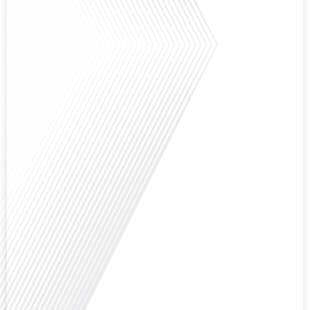
Saviez-vous que Bruxelles est souvent appelée le Washington de l'Europe ?
Pourquoi cette ville, souvent associée à la pluie et aux institutions
européennes, attire-t-elle autant de ressortissants français? Sur Français
dans le monde, le média de la mobilité internationale, en partenariat avec
Lepetitjournalcom, ,nous explorons les raisons de cette fascination et ce qui
rend Bruxelles[...]
Avez-vous déjà réfléchi à la complexité de préparer votre retraite lorsque
vous avez vécu et travaillé dans plusieurs pays à travers le monde ? C'est une
question cruciale pour de nombreux expatriés français qui ont passé une
partie de leur vie professionnelle à l'international. Dans cet épisode de "10
minutes, le podcast des Français dans[...]