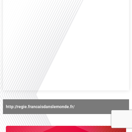
exceptionnelle. Le sport n'est pas seulement une activité physique,[...]
Avez-vous déjà réfléchi à l'importance d'aborder les sujets délicats au sein
d'une relation amoureuse ? Français dans le monde (FDLM), le média de la
mobilité internationale nous invite à explorer cette question au micro de
Gauthier Seys : Sandy Kaufmann, auteure du livre "Les couples heureux
osent aborder les sujets qui fâchent". Ensemble, ils discutent[...]
http://regie.francaisdanslemonde.fr/