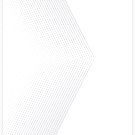
Comment l'éducation internationale peut-elle s'adapter aux défis modernes
tout en préservant son identité unique ? C'est la question que nous posons
aujourd'hui dans cet épisode proposé par le média "Français dans le Monde".
Avec des enjeux budgétaires et pédagogiques croissants, comment garantir
que l'éducation française à l'étranger continue de prospérer et de s'adapter
aux attentes[...]
Avez-vous déjà pensé à l'impact du football sur l'intégration et la diplomatie
internationale ? Dans cet épisode de "Français dans le Monde", le média de la
mobilité internationale, nous explorons ce sujet fascinant à travers le