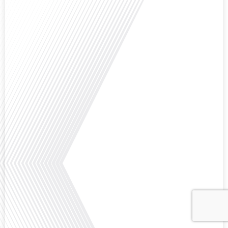
chasseur immo, nous explorons les défis et les opportunités liés à la mobilité
internationale et à l'installation[...]
Avez-vous déjà envisagé comment le sport peut transformer une vie et ouvrir
des horizons culturels insoupçonnés ? Dans cet épisode proposé par La
radio des Français dans le monde dans le cadre de sa série "SPORT EXPAT",
nous explorons cette question fascinante en compagnie d'une invitée
exceptionnelle. Le sport n'est pas seulement une activité physique,[...]
Avez-vous déjà réfléchi à l'importance d'aborder les sujets délicats au sein