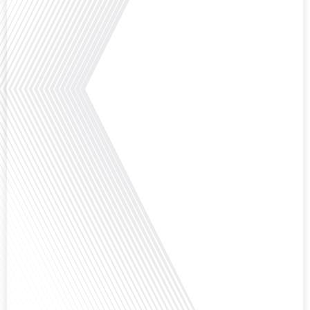
aujourd'hui dans cet épisode proposé par le média "Français dans le Monde".
Avec des enjeux budgétaires et pédagogiques croissants, comment garantir
que l'éducation française à l'étranger continue de prospérer et de s'adapter
aux attentes[...]
Avez-vous déjà pensé à l'impact du football sur l'intégration et la diplomatie
internationale ? Dans cet épisode de "Français dans le Monde", le média de la
mobilité internationale, nous explorons ce sujet fascinant à travers le
parcours inspirant d'Hugo Sanudo. Rejoignez-nous pour découvrir comment
le football peut être un vecteur puissant d'échanges culturels et
d'opportunités[...]