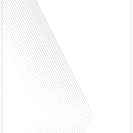
Avez-vous déjà réfléchi à la complexité de préparer votre retraite lorsque
vous avez vécu et travaillé dans plusieurs pays à travers le monde ? C'est une
question cruciale pour de nombreux expatriés français qui ont passé une
partie de leur vie professionnelle à l'international. Dans cet épisode de "10
minutes, le podcast des Français dans[...]
Avez-vous déjà envisagé de changer de région pour profiter d'un climat plus
ensoleillé et d'un cadre de vie différent ? Dans cet épisode de « 10 minutes,
le podcast des Français dans le monde » réalisé en partenariat avec Mon