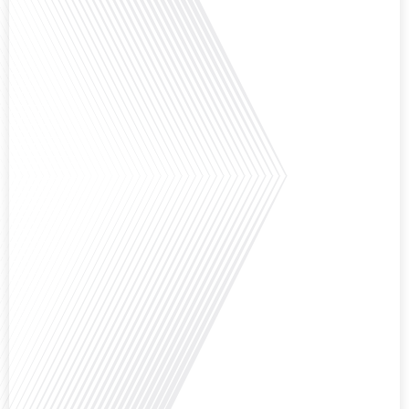
Avez-vous déjà envisagé de vivre dans un pays aussi complexe et fascinant
que la Russie en tant que Français expatrié ? Dans cet épisode proposé par
"Français dans le Monde (FDLM.fr), le média de la mobilité internationale,
nous explorons cette question en profondeur avec Valentin Le Normand, un
expatrié français qui a choisi de s'installer[...]
Comment l'éducation internationale peut-elle s'adapter aux défis modernes
tout en préservant son identité unique ? C'est la question que nous posons