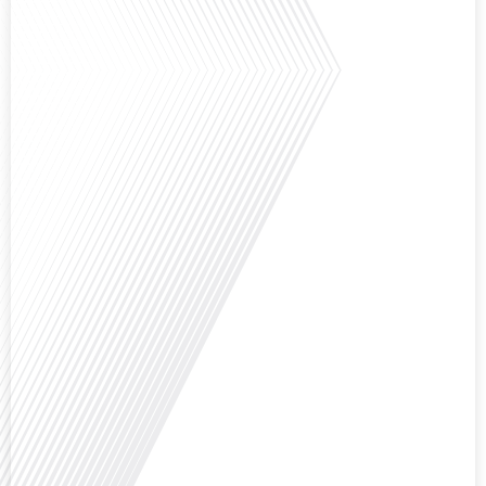
Avez-vous déjà réfléchi à l'impact que les expatriés français peuvent avoir sur
la politique et la société française ? Dans cet épisode exclusif proposé par
Français dans le Monde, le média de la mobilité internationale, nous
explorons ce sujet fascinant avec une invitée spéciale, qui nous offre un
aperçu précieux de la vie politique et[...]
Saviez-vous que Bruxelles est souvent appelée le Washington de l'Europe ?
Pourquoi cette ville, souvent associée à la pluie et aux institutions
européennes, attire-t-elle autant de ressortissants français? Sur Français
dans le monde, le média de la mobilité internationale, en partenariat avec
Lepetitjournalcom, ,nous explorons les raisons de cette fascination et ce qui
rend Bruxelles[...]