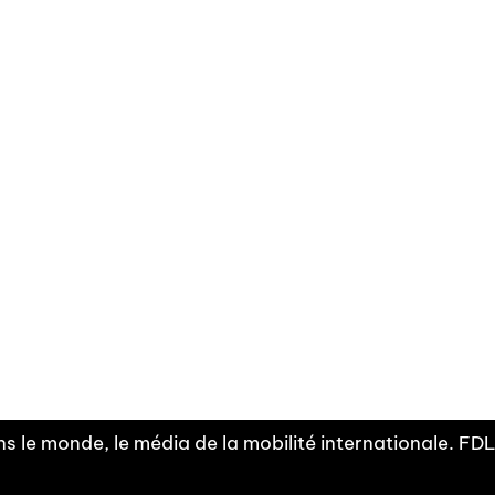
Facebook
Linkedin
X
Instagram
Fra
Youtube
mobilité
INDEPE
associ
s le monde, le média de la mobilité internationale. F