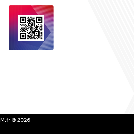
nçais dans le monde
, le média de la
 internationale est un média LIBRE &
NDANT. Pour soutenir notre travail,
vous pouvez réaliser un don à notre
ation :
Un petit geste pour de faire
avancer un GRAND projet !
DLM.fr © 2026