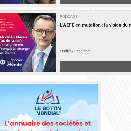
PODCAST
L’AEFE en mutation : la vision du
Etudier / Enseigner