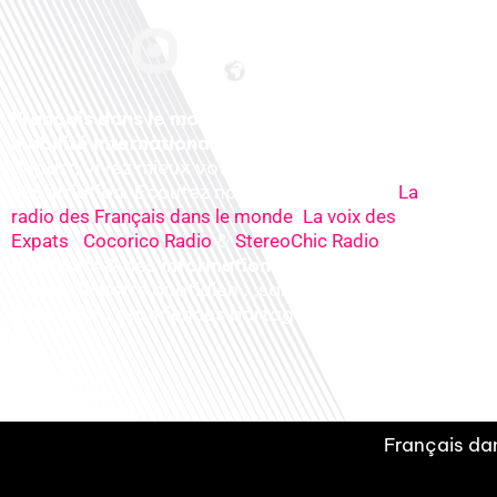
Français dans le monde, le média de la
mobilité internationale
. Préparez votre
départ, vivez mieux votre
expatriation. Ecoutez nos
radios
en ligne (
La
,
radio des Français dans le monde
La voix des
,
&
), nos
Expats
Cocorico Radio
StereoChic Radio
podcasts
& des
informations
sur tous les
sujets de votre quotidien : ,santé, business,
éducation, expériences partagées, experts…
Français dan