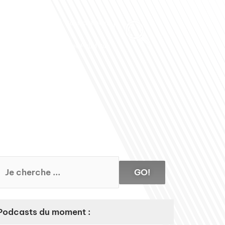
Club des Partenaires
Contactez-nous
Communiquez avec FDLM Pub
GO!
Podcasts du moment :