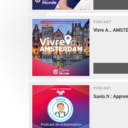
PODCAST
Vivre A… AMST
PODCAST
Savio.fr : Appre