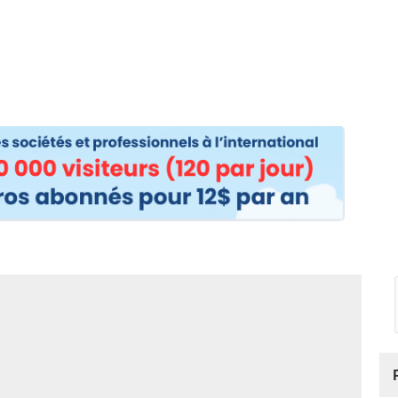
os
Nos podcasts
Podcasts INFOS
Dossiers Spéciaux
Vivre à …
Le 