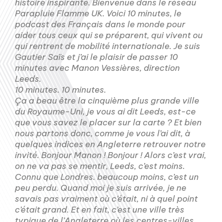
histoire inspirante. Bienvenue dans le réseau
Parapluie Flamme UK. Voici 10 minutes, le
podcast des Français dans le monde pour
aider tous ceux qui se préparent, qui vivent ou
qui rentrent de mobilité internationale. Je suis
Gautier Saïs et j’ai le plaisir de passer 10
minutes avec Manon Vessières, direction
Leeds.
10 minutes. 10 minutes.
Ça a beau être la cinquième plus grande ville
du Royaume-Uni, je vous ai dit Leeds, est-ce
que vous savez le placer sur la carte ? Et bien
nous partons donc, comme je vous l’ai dit, à
quelques indices en Angleterre retrouver notre
invité. Bonjour Manon ! Bonjour ! Alors c’est vrai,
on ne va pas se mentir, Leeds, c’est moins.
Connu que Londres. beaucoup moins, c’est un
peu perdu. Quand moi je suis arrivée, je ne
savais pas vraiment où c’était, ni à quel point
c’était grand. Et en fait, c’est une ville très
typique de l’Angleterre où les centres-villes