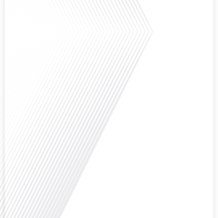
Saviez-vous que Bruxelles est souvent appelée le Washington de l'Europe ?
Pourquoi cette ville, souvent associée à la pluie et aux institutions
européennes, attire-t-elle autant de ressortissants français? Sur Français
dans le monde, le média de la mobilité internationale, en partenariat avec
Lepetitjournalcom, ,nous explorons les raisons de cette fascination et ce qui
rend Bruxelles[...]
Avez-vous déjà réfléchi à la complexité de préparer votre retraite lorsque
vous avez vécu et travaillé dans plusieurs pays à travers le monde ? C'est une