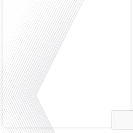
Avez-vous déjà envisagé comment le sport peut transformer une vie et ouvrir
des horizons culturels insoupçonnés ? Dans cet épisode proposé par La
radio des Français dans le monde dans le cadre de sa série "SPORT EXPAT",
nous explorons cette question fascinante en compagnie d'une invitée
exceptionnelle. Le sport n'est pas seulement une activité physique,[...]
Avez-vous déjà réfléchi à l'importance d'aborder les sujets délicats au sein
d'une relation amoureuse ? Français dans le monde (FDLM), le média de la
mobilité internationale nous invite à explorer cette question au micro de
Gauthier Seys : Sandy Kaufmann, auteure du livre "Les couples heureux
osent aborder les sujets qui fâchent". Ensemble, ils discutent[...]