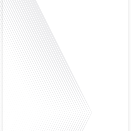
question cruciale pour de nombreux expatriés français qui ont passé une
partie de leur vie professionnelle à l'international. Dans cet épisode de "10
minutes, le podcast des Français dans[...]
Avez-vous déjà envisagé de changer de région pour profiter d'un climat plus
ensoleillé et d'un cadre de vie différent ? Dans cet épisode de « 10 minutes,
le podcast des Français dans le monde » réalisé en partenariat avec Mon
chasseur immo, nous explorons les défis et les opportunités liés à la mobilité
internationale et à l'installation[...]