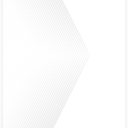
que la Russie en tant que Français expatrié ? Dans cet épisode proposé par
"Français dans le Monde (FDLM.fr), le média de la mobilité internationale,
nous explorons cette question en profondeur avec Valentin Le Normand, un
expatrié français qui a choisi de s'installer[...]
Comment l'éducation internationale peut-elle s'adapter aux défis modernes
tout en préservant son identité unique ? C'est la question que nous posons
aujourd'hui dans cet épisode proposé par le média "Français dans le Monde".
Avec des enjeux budgétaires et pédagogiques croissants, comment garantir
que l'éducation française à l'étranger continue de prospérer et de s'adapter
aux attentes[...]