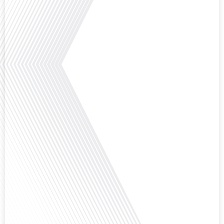
Avez-vous déjà pensé à l'impact du football sur l'intégration et la diplomatie
internationale ? Dans cet épisode de "Français dans le Monde", le média de la
mobilité internationale, nous explorons ce sujet fascinant à travers le
parcours inspirant d'Hugo Sanudo. Rejoignez-nous pour découvrir comment
le football peut être un vecteur puissant d'échanges culturels et
d'opportunités[...]
Avez-vous déjà réfléchi à l'impact que les expatriés français peuvent avoir sur
la politique et la société française ? Dans cet épisode exclusif proposé par
Français dans le Monde, le média de la mobilité internationale, nous
explorons ce sujet fascinant avec une invitée spéciale, qui nous offre un
aperçu précieux de la vie politique et[...]