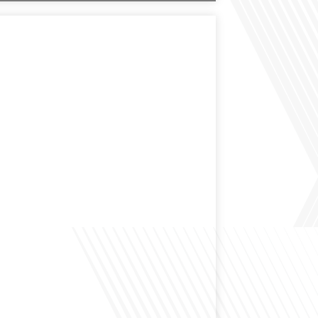
des expatriés est-elle entendue dans les couloirs de
ionale ? Cette question, souvent posée mais rarement
ondeur, est au cœur de notre épisode d'aujourd'hui.
ns à réfléchir à l'impact des Français vivant à l'étranger
 nationale et à la manière dont leurs préoccupations sont
par leurs[...]