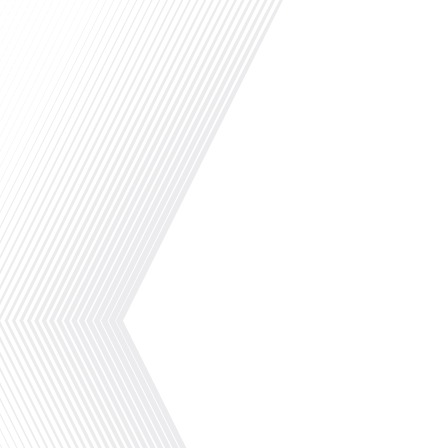
Français dans le Monde", Gauthier Seys explore
Mootealloo les raisons qui[...]
.Comment un simple blog peut-il transformer la
entier ? Dans cet épisode captivant, nous nous 
inspirante de Julien Faliu, le créateur du site ex
n'était qu'un expatrié passionné d'informatiqu
travers un blog personnel. Ce qui a commencé 