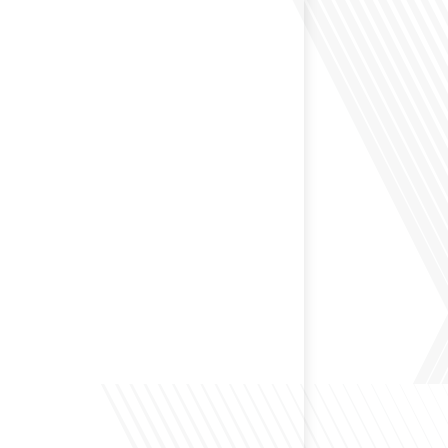
 Dans cet épisode de "10 minutes, le podcast des
e monde", nous abordons[...]
envisagé de changer de région pour profiter d'un climat
et d'un cadre de vie différent ? Dans cet épisode de « 10
ast des Français dans le monde » réalisé en partenariat
ur immo, nous explorons les défis et les opportunités
é internationale et à l'installation dans une nouvelle