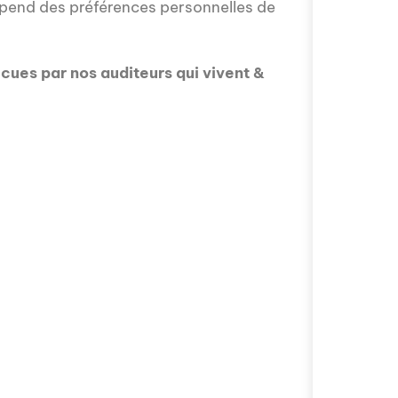
 dépend des préférences personnelles de
écues par nos auditeurs qui vivent &
Avez-vous déjà r
avoir sur la poli
proposé par Fra
internationale, 
spéciale, qui no
défis auxquels so