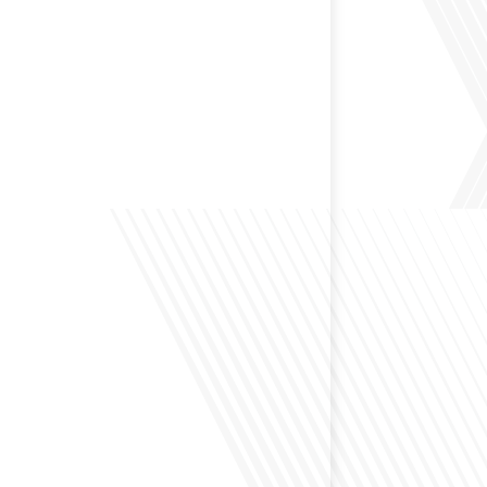
 préservant son identité unique ? C'est la question
 aujourd'hui dans cet épisode proposé par le média
le Monde". Avec des enjeux budgétaires et
oissants, comment garantir que l'éducation française à
nue de prospérer et de s'adapter aux attentes
familles et[...]
ensé à l'impact du football sur l'intégration et la
nationale ? Dans cet épisode de "Français dans le
 de la mobilité internationale, nous explorons ce sujet
ers le parcours inspirant d'Hugo Sanudo. Rejoignez-
vrir comment le football peut être un vecteur puissant
els et d'opportunités professionnelles à travers le[...]