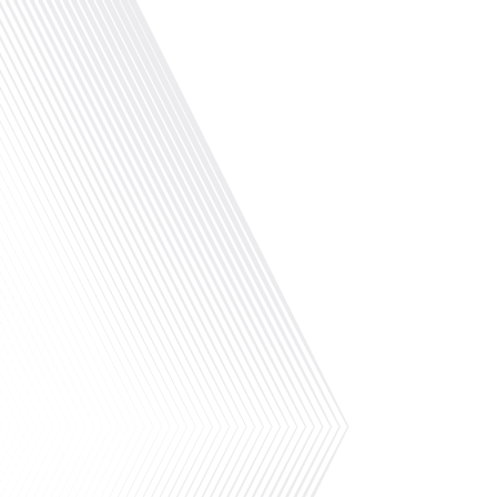
Pourquoi l'île Maurice est-elle une destination 
Avez-vous déjà rêvé de vivre sur une île parad
sable fin et d'eaux turquoises ? Dans cet épiso
Français dans le Monde", Gauthier Seys explore
Mootealloo les raisons qui[...]
.Pourquoi l'île Maurice est-elle une destination 
Avez-vous déjà rêvé de vivre sur une île parad
sable fin et d'eaux turquoises ? Dans cet épiso