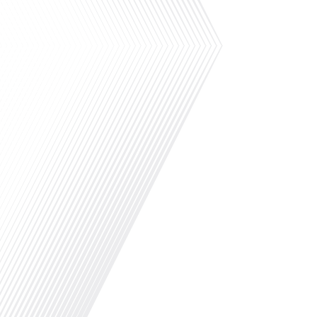
Le sport est souvent un excellent moyen de cré
s’expatrie. Et à l’Île Maurice, il y a une discipli
Français et les expatriés du monde entier : le golf
sérieux arguments. Avec son climat tropical, il 
pratiquement[...]
Êtes-vous prêt à découvrir les secrets d'une vie
paradisiaque ? Dans cet épisode "Vivre à..." pr
Francaisdanslemonde.fr, Olivier reçoit Virginie
choisi de s'installer à l'île Maurice depuis qua
vous plongera au cœur de cette destination prisé