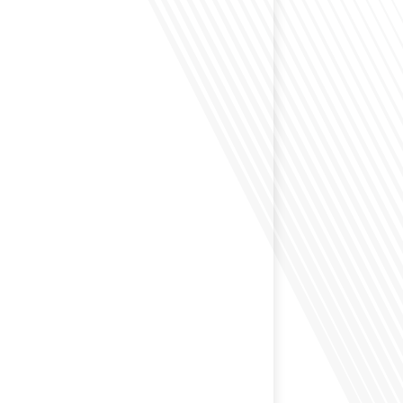
envisagé de vivre dans un pays aussi complexe et
 Russie en tant que Français expatrié ? Dans cet
 par "Français dans le Monde (FDLM.fr), le média de la
ationale, nous explorons cette question en profondeur
 Normand, un expatrié français qui a choisi de
cou en 2021.[...]
ion internationale peut-elle s'adapter aux défis