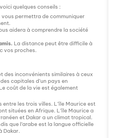
modernes tout en
voici quelques conseils :
que nous posons
"Français dans 
 vous permettra de communiquer
pédagogiques cr
ment.
l'étranger conti
ous aidera à comprendre la société
changeantes des 
amis.
La distance peut être difficile à
ec vos proches.
et des inconvénients similaires à ceux
t des capitales d’un pays en
Le coût de la vie est également
Avez-vous déjà p
ntre les trois villes. L’île Maurice est
diplomatie inter
ont situées en Afrique. L’île Maurice a
Monde", le média
rranéen et Dakar a un climat tropical.
fascinant à trav
ndis que l’arabe est la langue officielle
nous pour décou
 à Dakar.
d'échanges cultur