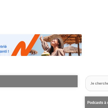
os
Nos podcasts
Podcasts INFOS
Dossiers Spéciaux
Vivre à …
Le 
Podcasts à 