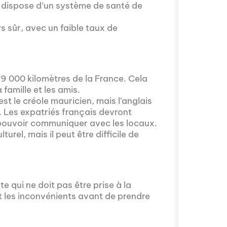
 dispose d’un système de santé de
s sûr, avec un faible taux de
Avez-vous déjà 
fascinant que la
 9 000 kilomètres de la France. Cela
épisode proposé
 famille et les amis.
mobilité intern
est le créole mauricien, mais l’anglais
avec Valentin Le
. Les expatriés français devront
s'installer à Mos
pouvoir communiquer avec les locaux.
urel, mais il peut être difficile de
te qui ne doit pas être prise à la
et les inconvénients avant de prendre
Comment l'éducat