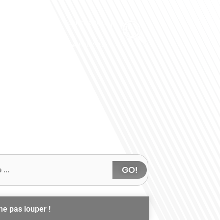
Club des Partenaires
Contactez-nous
Communiquez avec FDLM Pub
GO!
ne pas louper !