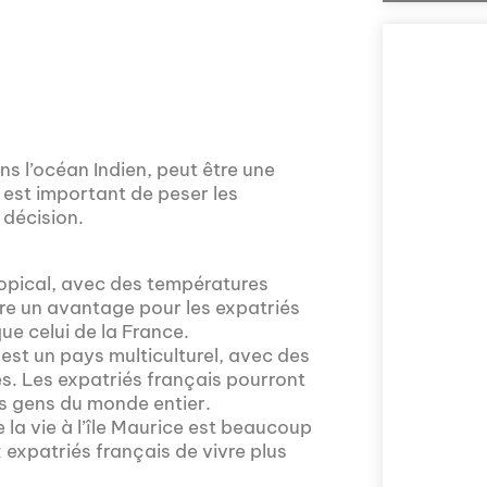
ans l’océan Indien, peut être une
 est important de peser les
 décision.
Comment la voix 
ropical, avec des températures
l'Assemblée nat
re un avantage pour les expatriés
explorée en prof
ue celui de la France.
Nous vous invito
 est un pays multiculturel, avec des
sur la politique
es. Les expatriés français pourront
prises en compte 
es gens du monde entier.
 la vie à l’île Maurice est beaucoup
 expatriés français de vivre plus