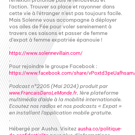
réflexion profonde puis le renouveau et
l’action. Trouver sa place et rayonner dans
cette vie à l’étranger n’est pas toujours facile.
Mais Solenne vous accompagne à déployer
vos ailes de Fée pour voler sereinement à
travers ces saisons et passer de femme
d’expat à femme expatriée épanouie !
.
https://www.solennevillain.com/
.
Pour rejoindre le groupe Facebook :
https://www.facebook.com/share/vPoxtd3peUafhsam
.
Podcast n°2205 (Mai 2024) produit par
, 1ère plateforme
www.FrancaisDansLeMonde.fr
multimédia d’aide à la mobilité internationale.
Ecoutez nos radios et nos podcasts « Expat »
en installant l’application mobile gratuite.
.
Hébergé par Ausha. Visitez
ausha.co/politique-