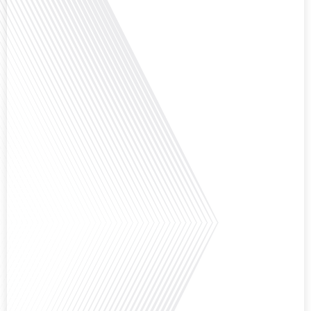
dans le monde, le média de la mobilité internationale, en partenariat avec
Lepetitjournalcom, ,nous explorons les raisons de cette fascination et ce qui
rend Bruxelles si unique et séduisante[...]
Avez-vous déjà réfléchi à la complexité de préparer votre retraite lorsque
vous avez vécu et travaillé dans plusieurs pays à travers le monde ? C'est une
question cruciale pour de nombreux expatriés français qui ont passé une
partie de leur vie professionnelle à l'international. Dans cet épisode de "10
minutes, le podcast des Français dans le monde", nous abordons[...]