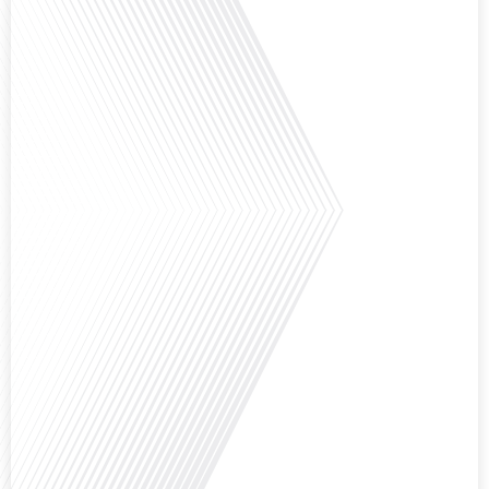
nous explorons cette question fascinante en compagnie d'une invitée
exceptionnelle. Le sport n'est pas seulement une activité physique, mais un
vecteur de[...]
Avez-vous déjà réfléchi à l'importance d'aborder les sujets délicats au sein
d'une relation amoureuse ? Français dans le monde (FDLM), le média de la
mobilité internationale nous invite à explorer cette question au micro de
Gauthier Seys : Sandy Kaufmann, auteure du livre "Les couples heureux
osent aborder les sujets qui fâchent". Ensemble, ils discutent de la manière
dont[...]