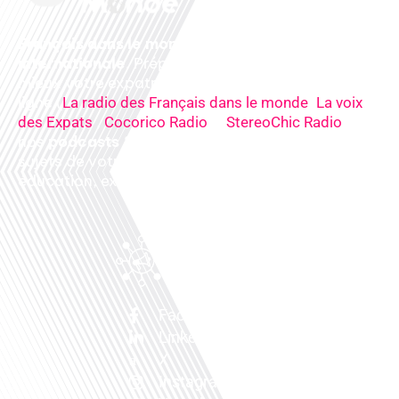
Français dans le monde, le média de la mobilité
internationale
. Préparez votre départ, vivez
mieux votre expatriation. Ecoutez nos
radios
en
ligne (
,
La radio des Français dans le monde
La voix
,
&
),
des Expats
Cocorico Radio
StereoChic Radio
nos
podcasts
& des
informations
sur tous les
sujets de votre quotidien : ,santé, business,
éducation, expériences partagées, experts…
Facebook
Linkedin
X
Instagram