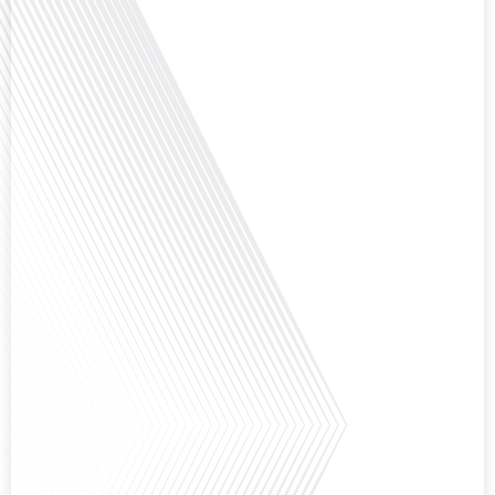
Et si ce podcast était le début de votre nouvelle vie ? C'est la question que
pose Gauthier Seys dans cet épisode captivant de "10 minutes, le podcast
des Français dans le Monde". Alors que de plus en plus de Français
envisagent l'expatriation, l'île Maurice se présente comme une destination de
choix. Mais que faut-il savoir avant de faire[...]