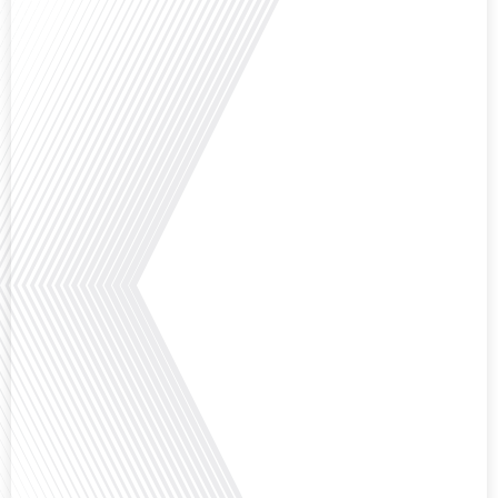
Avez-vous déjà envisagé de changer de région pour profiter d'un climat plus
ensoleillé et d'un cadre de vie différent ? Dans cet épisode de « 10 minutes,
le podcast des Français dans le monde » réalisé en partenariat avec Mon
chasseur immo, nous explorons les défis et les opportunités liés à la mobilité
internationale et à l'installation dans une nouvelle région.[...]
Avez-vous déjà envisagé comment le sport peut transformer une vie et ouvrir
des horizons culturels insoupçonnés ? Dans cet épisode proposé par La
radio des Français dans le monde dans le cadre de sa série "SPORT EXPAT",