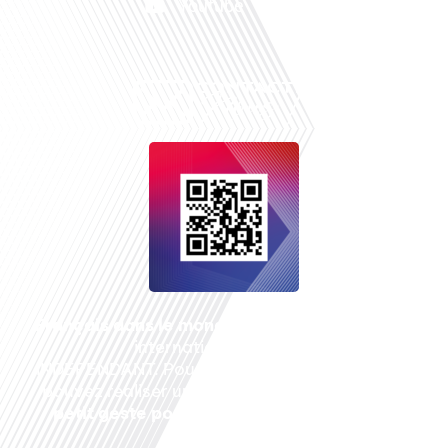
Youtube
Français dans le monde
, le média de la mobilité
internationale est un média LIBRE &
INDEPENDANT. Pour soutenir notre travail, vous
pouvez réaliser un don à notre association :
Un
petit geste pour de faire avancer un GRAND
projet !