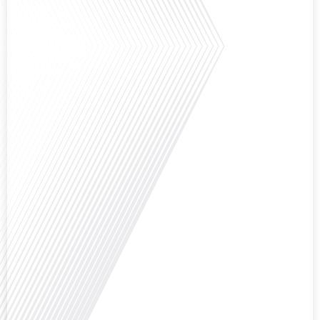
Avez-vous déjà envisagé de créer votre entreprise à l'étranger, et plus
précisément à Madrid ?Dans le cadre du dossier spécial « S’installer à
Madrid » réalisé avec le parrainage de Laplace Iberia, la référence du Conseil
en Gestion de Patrimoine dédié aux Français expatriés depuis plus de 30 ans
basé à Barcelone & Madrid et Monentreprise.es, bien plus qu’un comptable :
[...]
Qu'est-ce qui pousse des milliers de Français à travers le monde à s'engager
bénévolement pour accueillir leurs compatriotes expatriés ? Dans cet
épisode de "10 minutes, le podcast des Français dans le monde", nous
explorons le rôle crucial du réseau FIAFE dans la vie des expatriés
francophones : découvrons comment un réseau d'accueil peut transformer
une expérience d'expatriation avec[...]