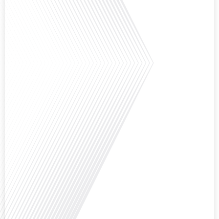
Avez-vous déjà envisagé de vivre dans un pays aussi complexe et fascinant
que la Russie en tant que Français expatrié ? Dans cet épisode proposé par
"Français dans le Monde (FDLM.fr), le média de la mobilité internationale,
nous explorons cette question en profondeur avec Valentin Le Normand, un
expatrié français qui a choisi de s'installer à Moscou en 2021.[...]
Comment l'éducation internationale peut-elle s'adapter aux défis modernes
tout en préservant son identité unique ? C'est la question que nous posons
aujourd'hui dans cet épisode proposé par le média "Français dans le Monde".
Avec des enjeux budgétaires et pédagogiques croissants, comment garantir
que l'éducation française à l'étranger continue de prospérer et de s'adapter