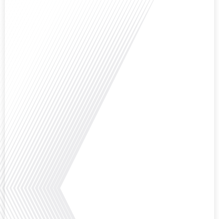
Avez-vous déjà réfléchi à l'impact que les expatriés français peuvent avoir sur
la politique et la société française ? Dans cet épisode exclusif proposé par
Français dans le Monde, le média de la mobilité internationale, nous
explorons ce sujet fascinant avec une invitée spéciale, qui nous offre un
aperçu précieux de la vie politique et des défis auxquels sont[...]
Saviez-vous que Bruxelles est souvent appelée le Washington de l'Europe ?
Pourquoi cette ville, souvent associée à la pluie et aux institutions
européennes, attire-t-elle autant de ressortissants français? Sur Français