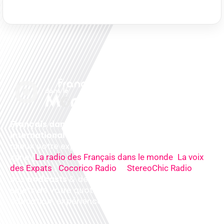
Français dans le monde, le média de la mobilité
internationale
. Préparez votre départ, vivez
mieux votre expatriation. Ecoutez nos
radios
en
ligne (
,
La radio des Français dans le monde
La voix
,
&
),
des Expats
Cocorico Radio
StereoChic Radio
nos
podcasts
& des
informations
sur tous les
sujets de votre quotidien : ,santé, business,
éducation, expériences partagées, experts…