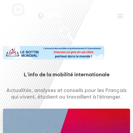
Aller
Men
au
contenu
Le Club des Partenaires
Communiquez avec FDLM Pub
L'info de la mobilité internationale
Actualités, analyses et conseils pour les Français
qui vivent, étudient ou travaillent à l’étranger.