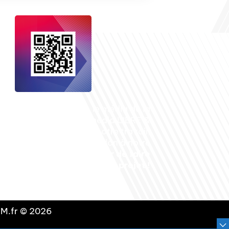
nçais dans le monde
, le média de la
 internationale est un média LIBRE &
NDANT. Pour soutenir notre travail,
vous pouvez réaliser un don à notre
ation :
Un petit geste pour de faire
avancer un GRAND projet !
DLM.fr © 2026