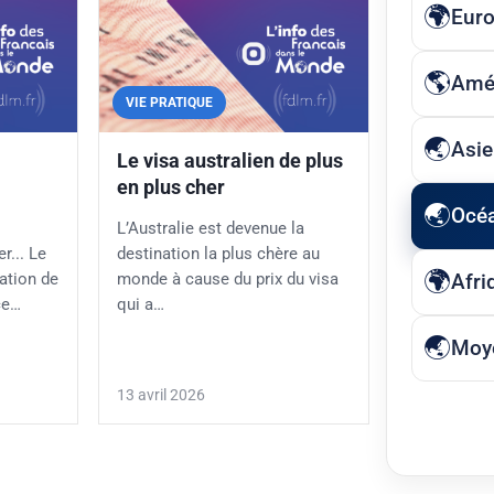
Eur
Amé
VIE PRATIQUE
Asie
Le visa australien de plus
en plus cher
Océ
L’Australie est devenue la
er... Le
destination la plus chère au
Afri
ation de
monde à cause du prix du visa
ce…
qui a…
Moye
13 avril 2026