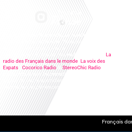
Français dans le monde, le média de la
mobilité internationale
. Préparez votre
départ, vivez mieux votre
expatriation. Ecoutez nos
radios
en ligne (
La
,
radio des Français dans le monde
La voix des
,
&
), nos
Expats
Cocorico Radio
StereoChic Radio
podcasts
& des
informations
sur tous les
sujets de votre quotidien : ,santé, business,
éducation, expériences partagées, experts…
Français dan