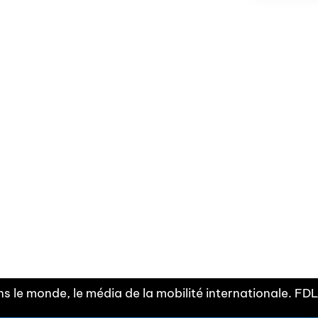
Facebook
Linkedin
X
Instagram
Fra
Youtube
mobilité
INDEPE
associ
s le monde, le média de la mobilité internationale. F