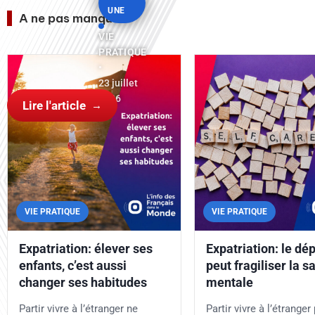
UNE
A ne pas manquer
VIE
PRATIQUE
•
23 juillet
2026
Lire l'article
VIE PRATIQUE
VIE PRATIQUE
Expatriation: élever ses
Expatriation: le dé
enfants, c’est aussi
peut fragiliser la s
changer ses habitudes
mentale
Partir vivre à l’étranger ne
Partir vivre à l’étranger