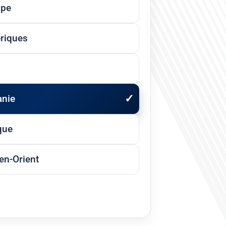
ope
riques
anie
que
n-Orient