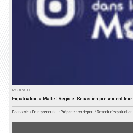
PODCAST
Expatriation à Malte : Régis et Sébastien présentent leu
Economie / Entrepreneuriat • Préparer son départ / Revenir d'expatriation