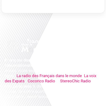
Français dans le monde, le média de la mobilité
internationale
. Préparez votre départ, vivez
mieux votre expatriation. Ecoutez nos
radios
en
ligne (
,
La radio des Français dans le monde
La voix
,
&
),
des Expats
Cocorico Radio
StereoChic Radio
nos
podcasts
& des
informations
sur tous les
sujets de votre quotidien : ,santé, business,
éducation, expériences partagées, experts…