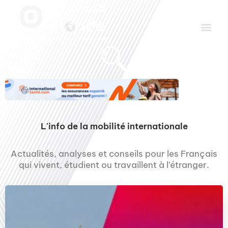
Aller
Men
au
contenu
Le Club des Partenaires
Communiquez avec FDLM Pub
L'info de la mobilité internationale
Actualités, analyses et conseils pour les Français
qui vivent, étudient ou travaillent à l’étranger.