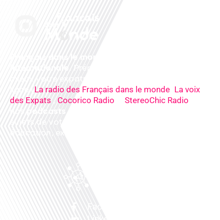
Français dans le monde, le média de la mobilité
internationale
. Préparez votre départ, vivez
mieux votre expatriation. Ecoutez nos
radios
en
ligne (
,
La radio des Français dans le monde
La voix
,
&
),
des Expats
Cocorico Radio
StereoChic Radio
nos
podcasts
& des
informations
sur tous les
sujets de votre quotidien : ,santé, business,
éducation, expériences partagées, experts…
Facebook
Linkedin