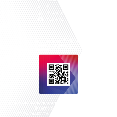
X
Instagram
Youtube
Français dans le monde
, le média de la mobilité
internationale est un média LIBRE &
INDEPENDANT. Pour soutenir notre travail, vous