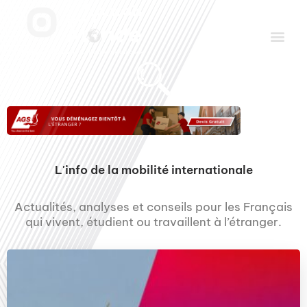
Aller
Men
au
contenu
Le Club des Partenaires
Communiquez avec FDLM Pub
L'info de la mobilité internationale
Actualités, analyses et conseils pour les Français
qui vivent, étudient ou travaillent à l’étranger.