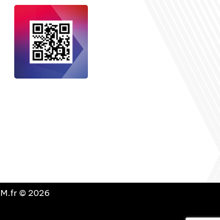
nçais dans le monde
, le média de la
 internationale est un média LIBRE &
NDANT. Pour soutenir notre travail,
vous pouvez réaliser un don à notre
ation :
Un petit geste pour de faire
avancer un GRAND projet !
DLM.fr © 2026