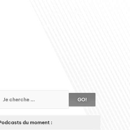
Club des Partenaires
Contactez-nous
Communiquez avec FDLM Pub
GO!
Podcasts du moment :