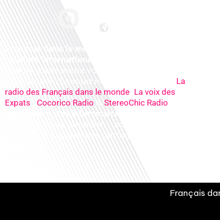
Français dans le monde, le média de la
mobilité internationale
. Préparez votre
départ, vivez mieux votre
expatriation. Ecoutez nos
radios
en ligne (
La
,
radio des Français dans le monde
La voix des
,
&
), nos
Expats
Cocorico Radio
StereoChic Radio
podcasts
& des
informations
sur tous les
sujets de votre quotidien : ,santé, business,
éducation, expériences partagées, experts…
Français dan