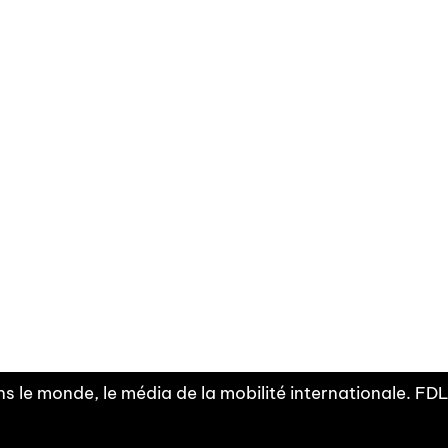
Facebook
Linkedin
X
Instagram
Fra
Youtube
mobilité
INDEPE
associ
s le monde, le média de la mobilité internationale. F