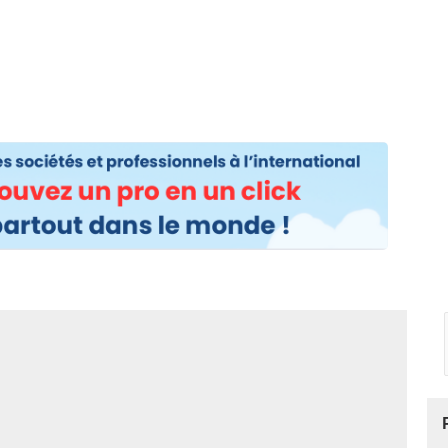
os
Nos podcasts
Podcasts INFOS
Dossiers Spéciaux
Vivre à …
Le 