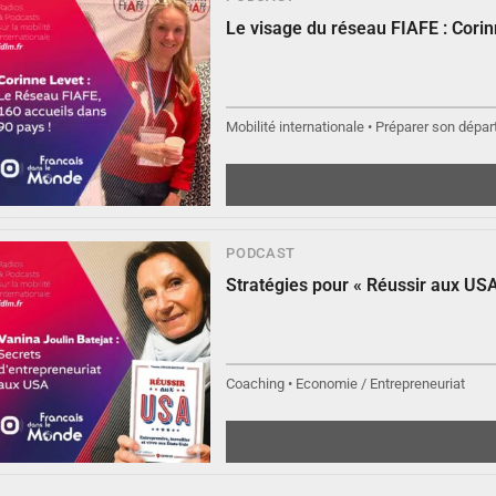
Le visage du réseau FIAFE : Cori
▶︎
Écouter
Mobilité internationale • Préparer son départ
PODCAST
Stratégies pour « Réussir aux USA
▶︎
Écouter
Coaching • Economie / Entrepreneuriat