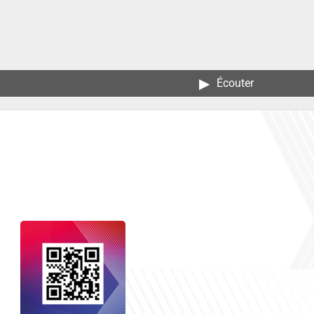
▶︎
Écouter