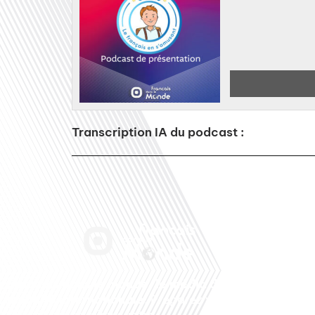
Transcription IA du podcast :
Français dans le monde, le média de la
mobilité internationale
. Préparez votre