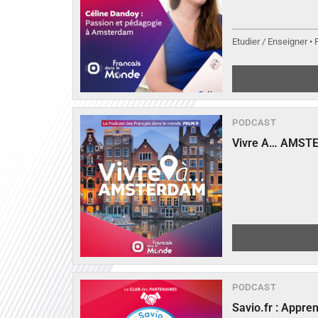
Etudier / Enseigner •
PODCAST
Vivre A… AMST
PODCAST
Savio.fr : Appre