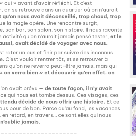
 « oui » avant d’avoir réfléchi. Et c’est
, on se retrouve dans un quartier où on n’aurait
 qu’on nous avait déconseillé, trop chaud, trop
que la magie opère. Une rencontre surgit,
 son bar, son salon, son histoire. Il nous raconte
 activité qu’on n’aurait jamais pensé tester,
et le
 aussi, avait décidé de voyager avec nous.
t rater un bus et finir par suivre des inconnus
. C’est vouloir rentrer tôt, et se retrouver à
ens qu’on ne reverra peut-être jamais, mais qui
 « on verra bien » et découvrir qu’en effet, on
u’on avait prévu —
de toute façon, il n’y avait
 ce qui nous est tombé dessus. Ces visages, ces
tendu décide de nous offrir une histoire.
Et ce
 nous pour de bon. Parce qu’au fond, les vacances
e, en retard, en travers… ce sont elles qui nous
 n’oublie jamais.
______________________