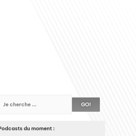
Club des Partenaires
Contactez-nous
Communiquez avec FDLM Pub
GO!
Podcasts du moment :