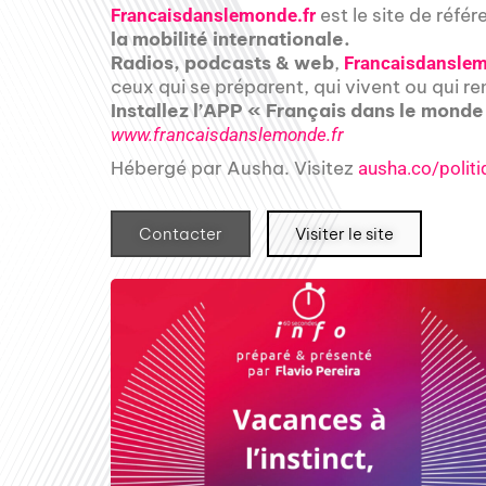
est le site de réfé
Francaisdanslemonde.fr
la mobilité internationale.
Radios, podcasts & web
,
Francaisdanslem
ceux qui se préparent, qui vivent ou qui re
Installez l’APP « Français dans le monde
www.francaisdanslemonde.fr
Hébergé par Ausha. Visitez
ausha.co/politi
Contacter
Visiter le site