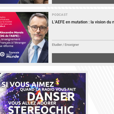
PODCAST
L’AEFE en mutation : la vision du
Etudier / Enseigner