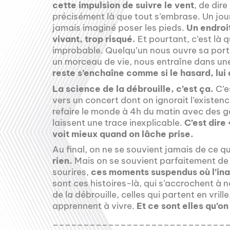
cette impulsion de suivre le vent
, de dire
précisément là que tout s’embrase. Un jour
jamais imaginé poser les pieds.
Un endroit
vivant, trop risqué.
Et pourtant, c’est là 
improbable. Quelqu’un nous ouvre sa porte,
un morceau de vie, nous entraîne dans une
reste s’enchaîne comme si le hasard, lui
La science de la débrouille, c’est ça.
C’es
vers un concert dont on ignorait l’existence
refaire le monde à 4h du matin avec des g
laissent une trace inexplicable.
C’est dire
voit mieux quand on lâche prise.
Au final, on ne se souvient jamais de ce q
rien.
Mais on se souvient parfaitement de
sourires,
ces moments suspendus où l’inat
sont ces histoires-là, qui s’accrochent à
de la débrouille, celles qui partent en vrill
apprennent à vivre.
Et ce sont elles qu’on
____________________________