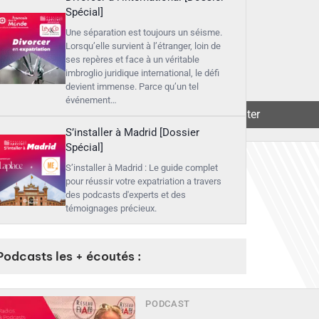
Spécial]
Une séparation est toujours un séisme.
Lorsqu’elle survient à l’étranger, loin de
ses repères et face à un véritable
imbroglio juridique international, le défi
devient immense. Parce qu’un tel
événement…
▶︎
Écouter
S’installer à Madrid [Dossier
Spécial]
S’installer à Madrid : Le guide complet
pour réussir votre expatriation a travers
des podcasts d'experts et des
témoignages précieux.
Podcasts les + écoutés :
PODCAST