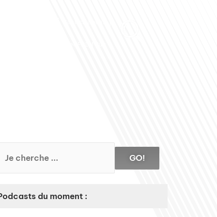
Club des Partenaires
Contactez-nous
Communiquez avec FDLM Pub
GO!
Podcasts du moment :