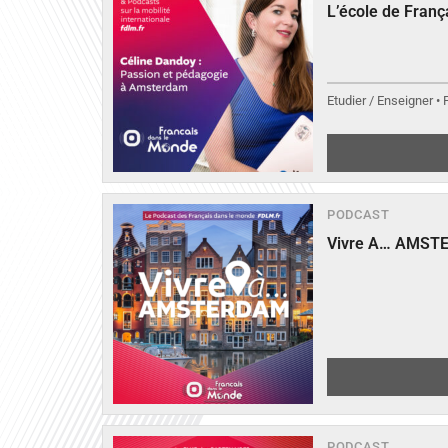
L’école de Fran
Etudier / Enseigner •
PODCAST
Vivre A… AMST
PODCAST