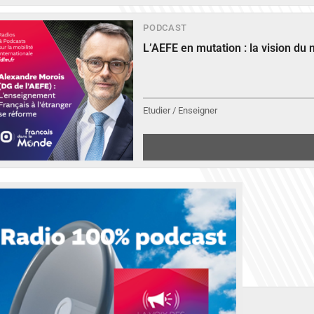
PODCAST
L’AEFE en mutation : la vision du
Etudier / Enseigner