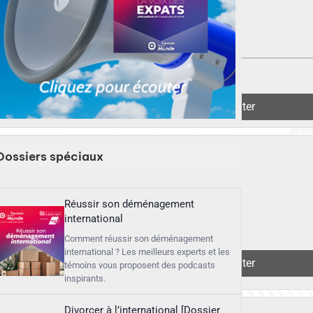
▶︎
Écouter
Dossiers spéciaux
Réussir son déménagement
international
Comment réussir son déménagement
international ? Les meilleurs experts et les
▶︎
Écouter
témoins vous proposent des podcasts
inspirants.
Divorcer à l’international [Dossier