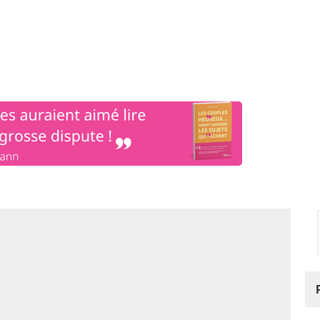
os
Nos podcasts
Podcasts INFOS
Dossiers Spéciaux
Vivre à …
Le 