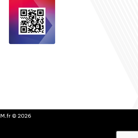
nçais dans le monde
, le média de la
 internationale est un média LIBRE &
NDANT. Pour soutenir notre travail,
vous pouvez réaliser un don à notre
ation :
Un petit geste pour de faire
avancer un GRAND projet !
DLM.fr © 2026