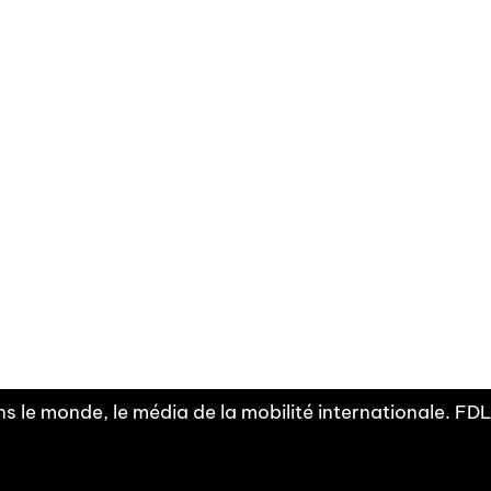
Facebook
Linkedin
X
Instagram
Fra
Youtube
mobilité
INDEPE
associ
s le monde, le média de la mobilité internationale. F