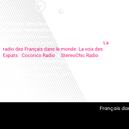
Français dans le monde, le média de la
mobilité internationale
. Préparez votre
départ, vivez mieux votre
expatriation. Ecoutez nos
radios
en ligne (
La
,
radio des Français dans le monde
La voix des
,
&
), nos
Expats
Cocorico Radio
StereoChic Radio
podcasts
& des
informations
sur tous les
sujets de votre quotidien : ,santé, business,
éducation, expériences partagées, experts…
Français dan