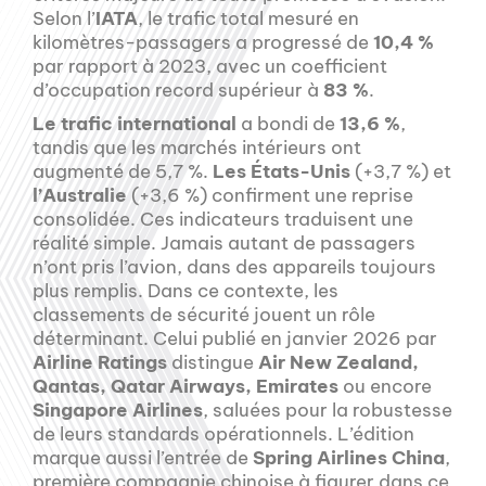
Selon l’
IATA
, le trafic total mesuré en
kilomètres-passagers a progressé de
10,4 %
par rapport à 2023, avec un coefficient
d’occupation record supérieur à
83 %
.
Le trafic international
a bondi de
13,6 %
,
tandis que les marchés intérieurs ont
augmenté de 5,7 %.
Les États-Unis
(+3,7 %) et
l’Australie
(+3,6 %) confirment une reprise
consolidée. Ces indicateurs traduisent une
réalité simple. Jamais autant de passagers
n’ont pris l’avion, dans des appareils toujours
plus remplis. Dans ce contexte, les
classements de sécurité jouent un rôle
déterminant. Celui publié en janvier 2026 par
Airline Ratings
distingue
Air New Zealand,
Qantas, Qatar Airways, Emirates
ou encore
Singapore Airlines
, saluées pour la robustesse
de leurs standards opérationnels. L’édition
marque aussi l’entrée de
Spring Airlines China
,
première compagnie chinoise à figurer dans ce