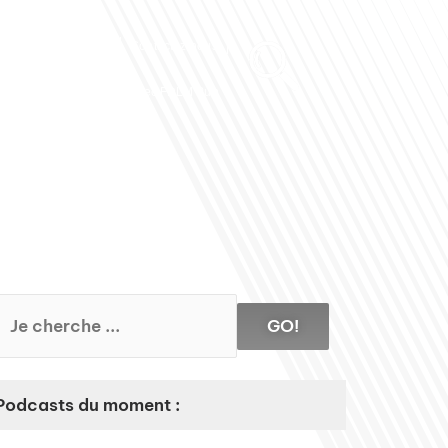
Club des Partenaires
Contactez-nous
Communiquez avec FDLM Pub
GO!
Podcasts du moment :