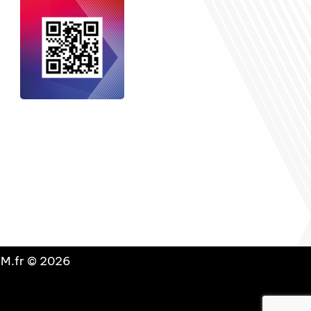
nçais dans le monde
, le média de la
 internationale est un média LIBRE &
NDANT. Pour soutenir notre travail,
vous pouvez réaliser un don à notre
ation :
Un petit geste pour de faire
avancer un GRAND projet !
DLM.fr © 2026