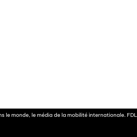
Facebook
Linkedin
X
Instagram
Fra
Youtube
mobilité
INDEPE
associ
s le monde, le média de la mobilité internationale. F