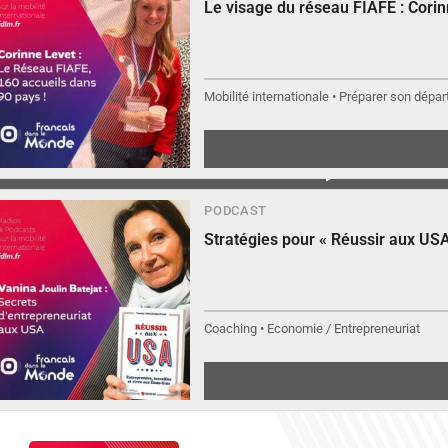
Le visage du réseau FIAFE : Cori
Mobilité internationale • Préparer son départ
▶︎
Écouter
PODCAST
Stratégies pour « Réussir aux USA
Coaching • Economie / Entrepreneuriat