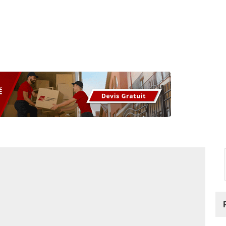
os
Nos podcasts
Podcasts INFOS
Dossiers Spéciaux
Vivre à …
Le 