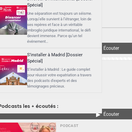
Spécial]
Une séparation est toujours un séisme.
Lorsqu’elle survient à l’étranger, loin de
ses repères et face à un véritable
imbroglio juridique international, le défi
devient immense. Parce qu’un tel
événement…
▶︎
Écouter
S’installer à Madrid [Dossier
Spécial]
S’installer à Madrid : Le guide complet
pour réussir votre expatriation a travers
des podcasts d'experts et des
témoignages précieux.
Podcasts les + écoutés :
▶︎
Écouter
PODCAST