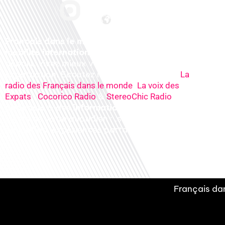
Français dans le monde, le média de la
mobilité internationale
. Préparez votre
départ, vivez mieux votre
expatriation. Ecoutez nos
radios
en ligne (
La
,
radio des Français dans le monde
La voix des
,
&
), nos
Expats
Cocorico Radio
StereoChic Radio
podcasts
& des
informations
sur tous les
sujets de votre quotidien : ,santé, business,
éducation, expériences partagées, experts…
Français dan