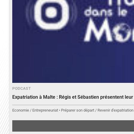
PODCAST
Expatriation à Malte : Régis et Sébastien présentent leu
Economie / Entrepreneuriat • Préparer son départ / Revenir d'expatriation