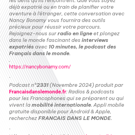
les défis qu’ils rencontrent. Que vous soyez
déjà expatrié ou en train de planifier votre
aventure à l’étranger, cette conversation avec
Nancy Bonamy vous fournira des outils
précieux pour réussir votre parcours.
Rejoignez-nous sur
radio en ligne
et plongez
dans le monde fascinant des
interviews
expatriés
avec
10 minutes, le podcast des
Français dans le monde
.
.
https://nancybonamy.com/
.
Podcast n°
2331
(Novembre 2024) produit par
: Radios & podcasts
Francaisdanslemonde.fr
pour les Francophones qui se préparent ou qui
vivent la
mobilité internationale
. Appli mobile
gratuite disponible pour Android & Apple,
recherchez
FRANCAIS DANS LE MONDE
.
.