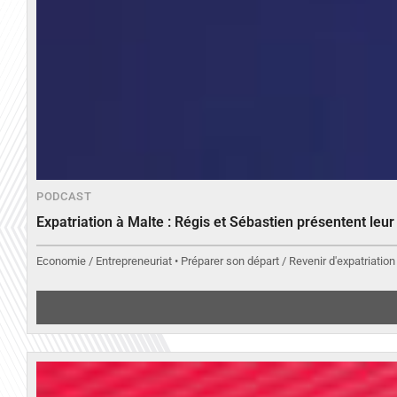
PODCAST
Expatriation à Malte : Régis et Sébastien présentent leu
Economie / Entrepreneuriat • Préparer son départ / Revenir d'expatriation