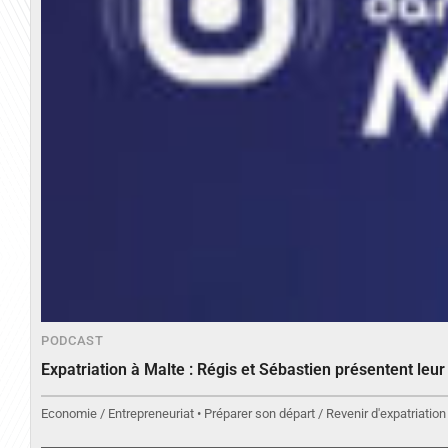
PODCAST
Expatriation à Malte : Régis et Sébastien présentent leu
Economie / Entrepreneuriat • Préparer son départ / Revenir d'expatriation