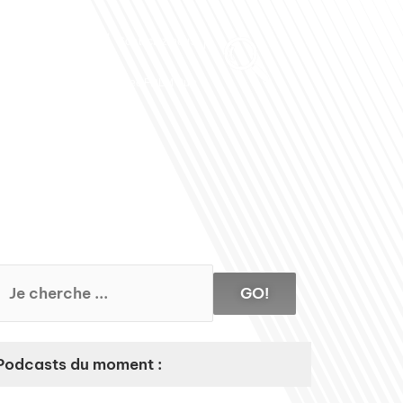
Club des Partenaires
Contactez-nous
Communiquez avec FDLM Pub
GO!
Podcasts du moment :