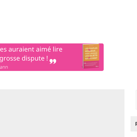
os
Nos podcasts
Podcasts INFOS
Dossiers Spéciaux
Vivre à …
Le 