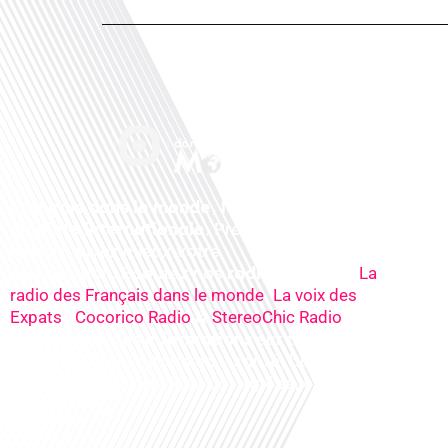
Français dans le monde, le média de la
mobilité internationale
. Préparez votre
départ, vivez mieux votre
expatriation. Ecoutez nos
radios
en ligne (
La
,
radio des Français dans le monde
La voix des
,
&
), nos
Expats
Cocorico Radio
StereoChic Radio
podcasts
& des
informations
sur tous les
sujets de votre quotidien : ,santé, business,
éducation, expériences partagées, experts…