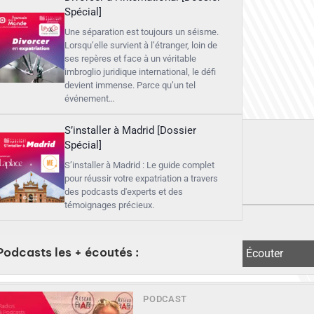
Spécial]
Une séparation est toujours un séisme.
Lorsqu’elle survient à l’étranger, loin de
ses repères et face à un véritable
imbroglio juridique international, le défi
devient immense. Parce qu’un tel
événement…
S’installer à Madrid [Dossier
Spécial]
S’installer à Madrid : Le guide complet
pour réussir votre expatriation a travers
des podcasts d'experts et des
témoignages précieux.
Podcasts les + écoutés :
▶︎
Écouter
PODCAST