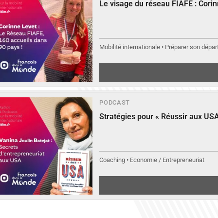
Le visage du réseau FIAFE : Cori
Mobilité internationale • Préparer son départ
▶︎
Écouter
PODCAST
Stratégies pour « Réussir aux USA
Coaching • Economie / Entrepreneuriat
▶︎
Écouter