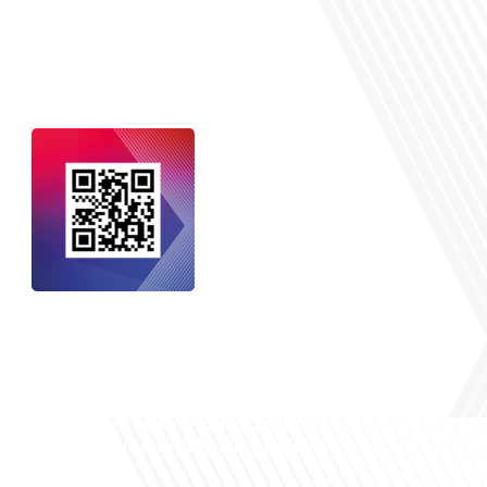
nçais dans le monde
, le média de la
 internationale est un média LIBRE &
NDANT. Pour soutenir notre travail,
vous pouvez réaliser un don à notre
ation :
Un petit geste pour de faire
avancer un GRAND projet !