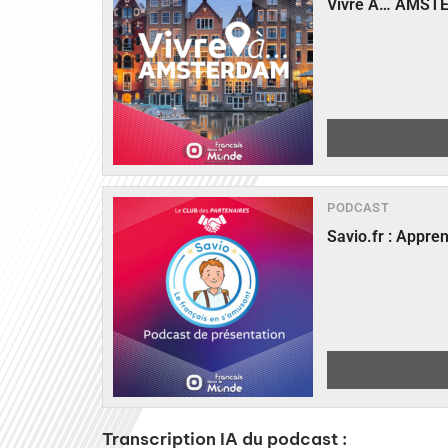
Vivre A… AMST
PODCAST
Savio.fr : Appre
Transcription IA du podcast :