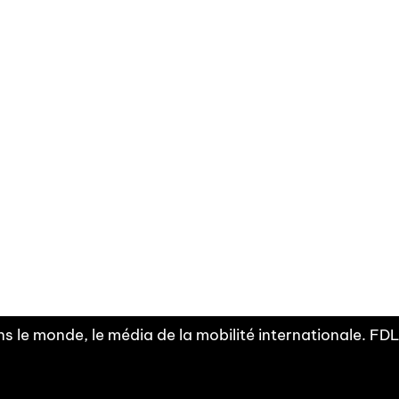
Facebook
Linkedin
X
Instagram
Fra
Youtube
mobilité
INDEPE
associ
s le monde, le média de la mobilité internationale. F