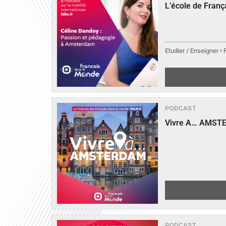
L’école de Fran
Etudier / Enseigner •
PODCAST
Vivre A… AMST
PODCAST