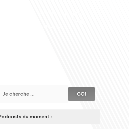
Club des Partenaires
Contactez-nous
Communiquez avec FDLM Pub
GO!
Podcasts du moment :