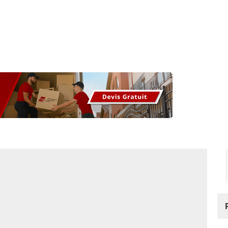
os
Nos podcasts
Podcasts INFOS
Dossiers Spéciaux
Vivre à …
Le 