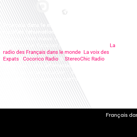
Français dans le monde, le média de la
mobilité internationale
. Préparez votre
départ, vivez mieux votre
expatriation. Ecoutez nos
radios
en ligne (
La
,
radio des Français dans le monde
La voix des
,
&
), nos
Expats
Cocorico Radio
StereoChic Radio
podcasts
& des
informations
sur tous les
sujets de votre quotidien : ,santé, business,
éducation, expériences partagées, experts…
Français dan