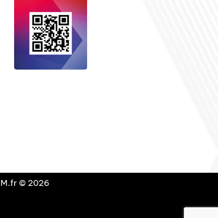
nçais dans le monde
, le média de la
 internationale est un média LIBRE &
NDANT. Pour soutenir notre travail,
vous pouvez réaliser un don à notre
ation :
Un petit geste pour de faire
avancer un GRAND projet !
DLM.fr © 2026