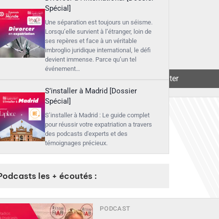
Spécial]
Une séparation est toujours un séisme.
Lorsqu’elle survient à l’étranger, loin de
ses repères et face à un véritable
imbroglio juridique international, le défi
devient immense. Parce qu’un tel
événement…
▶︎
Écouter
S’installer à Madrid [Dossier
Spécial]
S’installer à Madrid : Le guide complet
pour réussir votre expatriation a travers
des podcasts d'experts et des
témoignages précieux.
Podcasts les + écoutés :
PODCAST