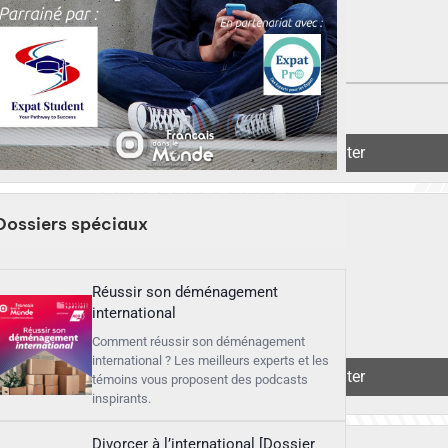
▶︎
Écouter
Dossiers spéciaux
Réussir son déménagement
international
Comment réussir son déménagement
international ? Les meilleurs experts et les
▶︎
Écouter
témoins vous proposent des podcasts
inspirants.
Divorcer à l’international [Dossier