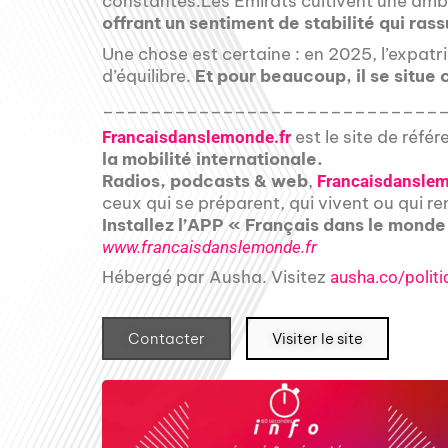
constantes.Les Émirats cultivent une am
offrant un sentiment de stabilité qui ras
Une chose est certaine : en 2025, l’expat
d’équilibre.
Et pour beaucoup, il se situe
____________________________
est le site de réfé
Francaisdanslemonde.fr
la mobilité internationale.
Radios, podcasts & web
,
Francaisdanslem
ceux qui se préparent, qui vivent ou qui re
Installez l’APP « Français dans le monde
www.francaisdanslemonde.fr
Hébergé par Ausha. Visitez
ausha.co/politi
Contacter
Visiter le site