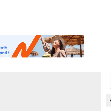
os
Nos podcasts
Podcasts INFOS
Dossiers Spéciaux
Vivre à …
Le 