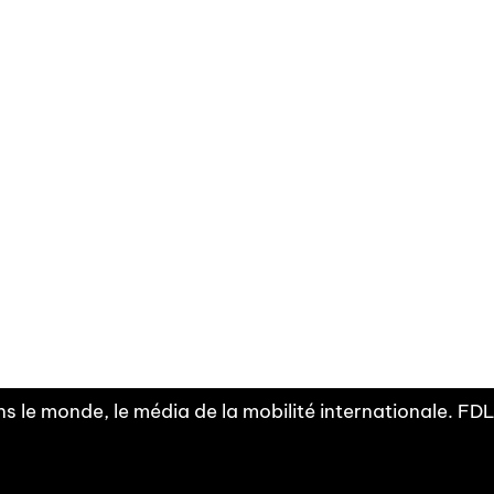
Facebook
Linkedin
X
Instagram
Fra
Youtube
mobilité
INDEPE
associ
s le monde, le média de la mobilité internationale. F