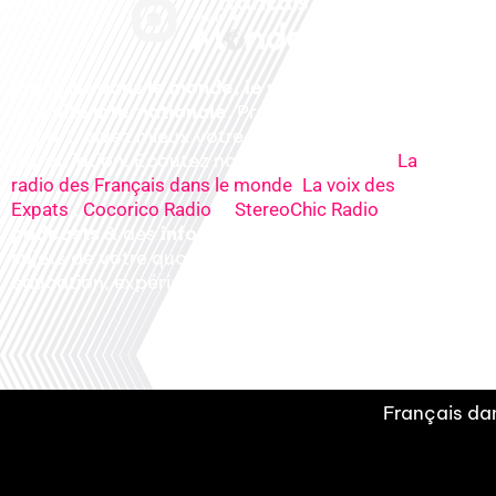
Français dans le monde, le média de la
mobilité internationale
. Préparez votre
départ, vivez mieux votre
expatriation. Ecoutez nos
radios
en ligne (
La
,
radio des Français dans le monde
La voix des
,
&
), nos
Expats
Cocorico Radio
StereoChic Radio
podcasts
& des
informations
sur tous les
sujets de votre quotidien : ,santé, business,
éducation, expériences partagées, experts…
Français dan