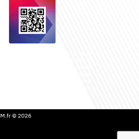
nçais dans le monde
, le média de la
 internationale est un média LIBRE &
NDANT. Pour soutenir notre travail,
vous pouvez réaliser un don à notre
ation :
Un petit geste pour de faire
avancer un GRAND projet !
DLM.fr © 2026