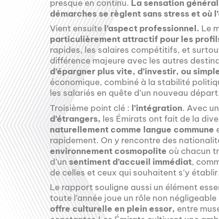
presque en continu.
La sensation générale
démarches se règlent sans stress et où l’
Vient ensuite
l’aspect professionnel.
Le m
particulièrement attractif pour les profil
rapides, les salaires compétitifs, et surto
différence majeure avec les autres destina
d’épargner plus vite, d’investir, ou simp
économique, combiné à la stabilité politiq
les salariés en quête d’un nouveau départ
Troisième point clé :
l’intégration
. Avec u
d’étrangers,
les Émirats ont fait de la div
naturellement comme langue commune
e
rapidement. On y rencontre des nationalit
environnement cosmopolite
où chacun tr
d’un
sentiment d’accueil immédiat
, comme
de celles et ceux qui souhaitent s’y établir
Le rapport souligne aussi un élément essen
toute l’année joue un rôle non négligeable 
offre culturelle en plein essor,
entre musé