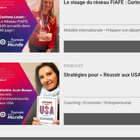
Le visage du réseau FIAFE : Cori
Mobilité internationale • Préparer son départ
PODCAST
▶︎
Écouter
Stratégies pour « Réussir aux USA
Coaching • Economie / Entrepreneuriat