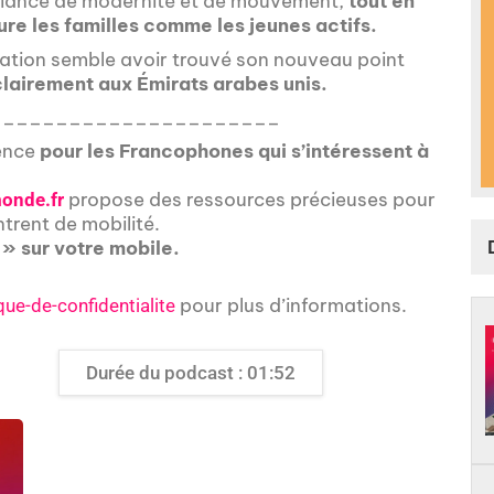
biance de modernité et de mouvement,
tout en
sure les familles comme les jeunes actifs.
riation semble avoir trouvé son nouveau point
 clairement aux Émirats arabes unis.
______________________
rence
pour les Francophones qui s’intéressent à
propose des ressources précieuses pour
onde.fr
ntrent de mobilité.
 » sur votre mobile.
pour plus d’informations.
que-de-confidentialite
Durée du podcast : 01:52