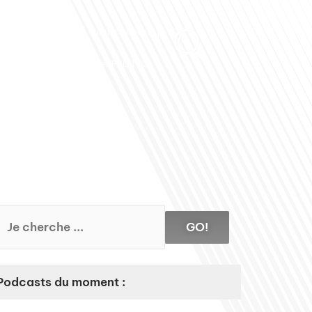
Club des Partenaires
Contactez-nous
Communiquez avec FDLM Pub
GO!
Podcasts du moment :