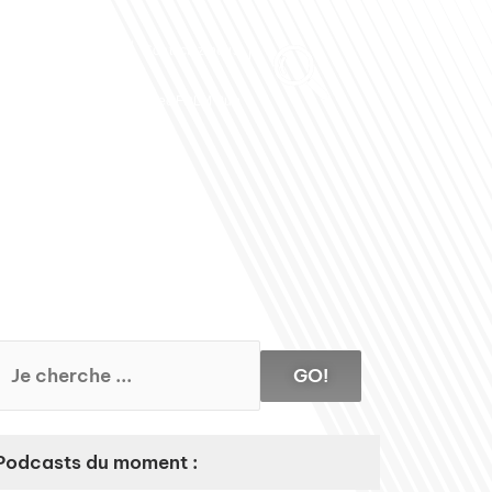
Club des Partenaires
Contactez-nous
Communiquez avec FDLM Pub
GO!
Podcasts du moment :