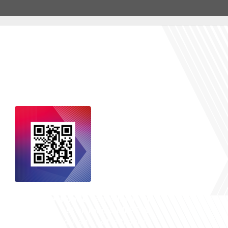
nçais dans le monde
, le média de la
 internationale est un média LIBRE &
NDANT. Pour soutenir notre travail,