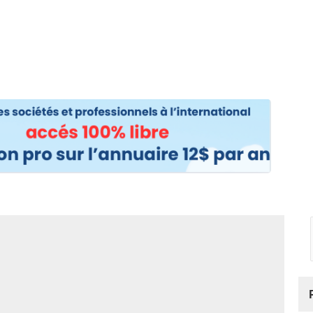
os
Nos podcasts
Podcasts INFOS
Dossiers Spéciaux
Vivre à …
Le 