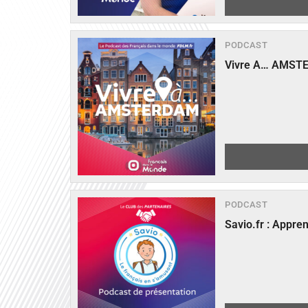
PODCAST
Vivre A… AMST
PODCAST
Savio.fr : Appre