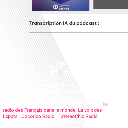
Transcription IA du podcast :
Français dans le monde, le média de la
mobilité internationale
. Préparez votre
départ, vivez mieux votre
expatriation. Ecoutez nos
radios
en ligne (
La
,
radio des Français dans le monde
La voix des
,
&
), nos
Expats
Cocorico Radio
StereoChic Radio
podcasts
& des
informations
sur tous les