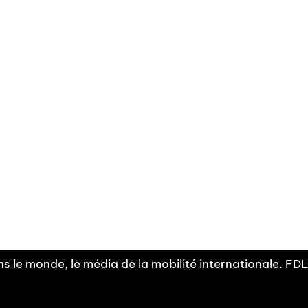
Facebook
Linkedin
X
Instagram
Fra
Youtube
mobilité
INDEPE
associ
s le monde, le média de la mobilité internationale. F