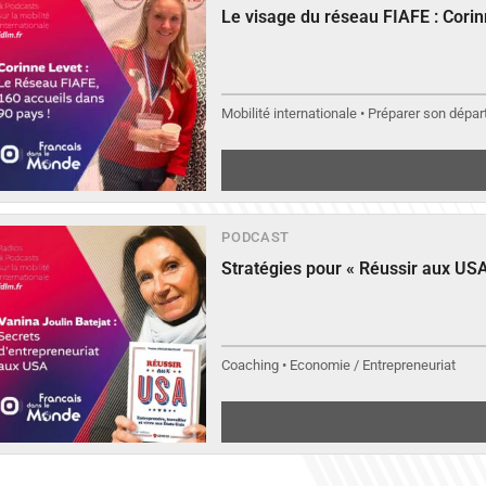
Le visage du réseau FIAFE : Cori
▶︎
Éc
Mobilité internationale • Préparer son départ
PODCAST
Stratégies pour « Réussir aux USA
Coaching • Economie / Entrepreneuriat