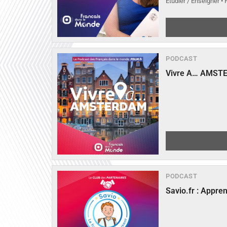
Etudier / Enseigner •
PODCAST
Vivre A… AMST
PODCAST
Savio.fr : Appre