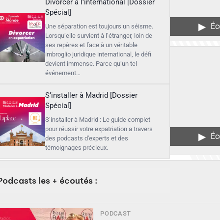
Divorcer à l’international [Dossier
Spécial]
▶︎
Éc
Une séparation est toujours un séisme.
Lorsqu’elle survient à l’étranger, loin de
ses repères et face à un véritable
imbroglio juridique international, le défi
devient immense. Parce qu’un tel
événement…
S’installer à Madrid [Dossier
Spécial]
S’installer à Madrid : Le guide complet
pour réussir votre expatriation a travers
▶︎
Éc
des podcasts d'experts et des
témoignages précieux.
Podcasts les + écoutés :
PODCAST