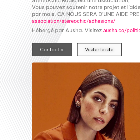
StereoChic Radio est une association,
Vous pouvez soutenir notre projet et l’aid
par mois. CA NOUS SERA D’UNE AIDE PREC
association/stereochic/adhesions/
Hébergé par Ausha. Visitez
ausha.co/politi
Contacter
Visiter le site