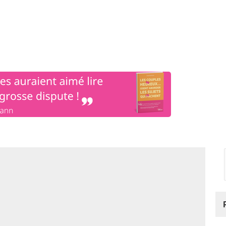
os
Nos podcasts
Podcasts INFOS
Dossiers Spéciaux
Vivre à …
Le 