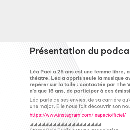
Présentation du podcas
Léa Paci a 25 ans est une femme libre, 
théatre, Léa a appris seule la musique ave
repérer sur la toile : contactée par The V
n’a que 16 ans, de participer à ces émiss
Léa parle de ses envies, de sa carriére qu
une major. Elle nous fait découvrir son n
https://www.instagram.com/leapaciofficiel/
◢◢◢◢◢◢◢◢◢◢◢◢◢◢◢◢◢◢◢