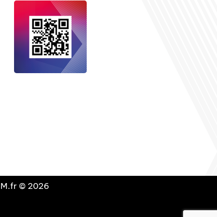
nçais dans le monde
, le média de la
 internationale est un média LIBRE &
NDANT. Pour soutenir notre travail,
vous pouvez réaliser un don à notre
ation :
Un petit geste pour de faire
avancer un GRAND projet !
DLM.fr © 2026