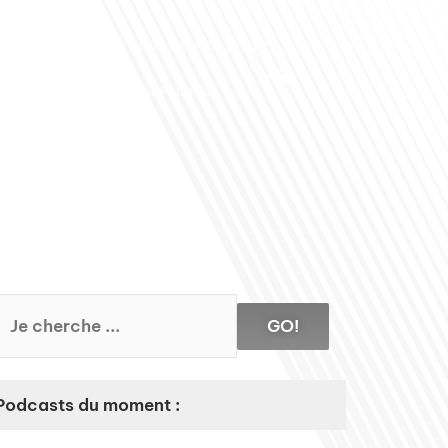
Club des Partenaires
Contactez-nous
Communiquez avec FDLM Pub
GO!
Podcasts du moment :