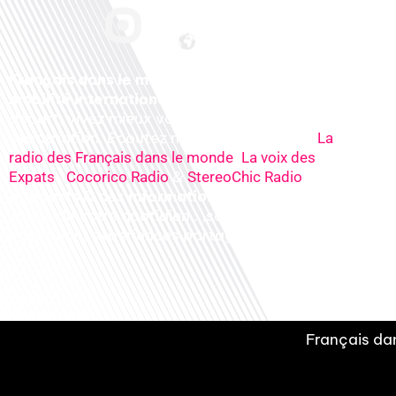
Français dans le monde, le média de la
mobilité internationale
. Préparez votre
départ, vivez mieux votre
expatriation. Ecoutez nos
radios
en ligne (
La
,
radio des Français dans le monde
La voix des
,
&
), nos
Expats
Cocorico Radio
StereoChic Radio
podcasts
& des
informations
sur tous les
sujets de votre quotidien : ,santé, business,
éducation, expériences partagées, experts…
Français dan