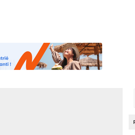
os
Nos podcasts
Podcasts INFOS
Dossiers Spéciaux
Vivre à …
Le 