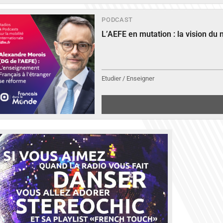
PODCAST
L’AEFE en mutation : la vision du
Etudier / Enseigner
qPbDU