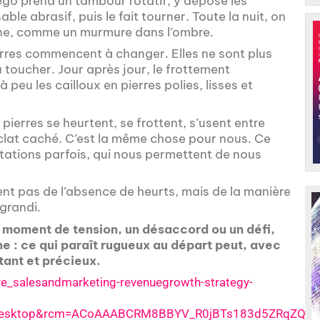
iego prend un tambour rotatif, y dépose les
le abrasif, puis le fait tourner. Toute la nuit, on
ine, comme un murmure dans l’ombre.
rres commencent à changer. Elles ne sont plus
 toucher. Jour après jour, le frottement
 peu les cailloux en pierres polies, lisses et
 pierres se heurtent, se frottent, s’usent entre
 éclat caché. C’est la même chose pour nous. Ce
ntations parfois, qui nous permettent de nous
nt pas de l’absence de heurts, mais de la manière
 grandi.
n moment de tension, un désaccord ou un défi,
e : ce qui paraît rugueux au départ peut, avec
tant et précieux.
e_salesandmarketing-revenuegrowth-strategy-
desktop&rcm=ACoAAABCRM8BBYV_R0jBTs183d5ZRqZQfE