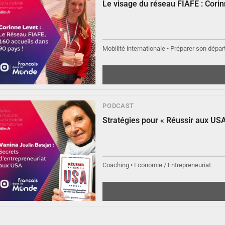
Le visage du réseau FIAFE : Cori
Mobilité internationale • Préparer son départ
▶︎
Écouter
PODCAST
Stratégies pour « Réussir aux USA
Coaching • Economie / Entrepreneuriat
▶︎
Écouter