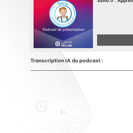
Savio.fr : Appre
Transcription IA du podcast :
Français dans le monde, le média de la
mobilité internationale
. Préparez votre