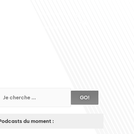
Club des Partenaires
Contactez-nous
Communiquez avec FDLM Pub
GO!
Podcasts du moment :