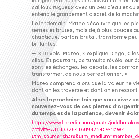
Intrigué, Mateo le suit dans son atelier. D
cailloux rugueux avec un peu d’eau et du sab
entend le grondement discret de la mach
Le lendemain, Mateo découvre que les pie
ternes et brutes, mais déjà plus douces au
chaotique, parfois brutal, transforme peu à
brillantes.
— « Tu vois, Mateo, » explique Diego, « les
elles. Et pourtant, ce tumulte révèle leur
sont les échanges, les débats, les confro
transformer, de nous perfectionner. »
Mateo comprend alors que la valeur ne vie
dont on les traverse et dont on en ressort
Alors la prochaine fois que vous vivez u
souvenez-vous de ces pierres d’Argentin
du temps et de la patience, devenir écla
https://www.linkedin.com/posts/juddborakov
activity-7310332841609875459-rIaW?
utm_source=share&utm_medium=member_