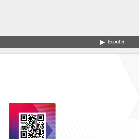
▶︎
Écouter