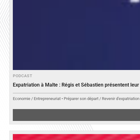
PODCAST
Expatriation à Malte : Régis et Sébastien présentent leu
Economie / Entrepreneuriat • Préparer son départ / Revenir d'expatriation