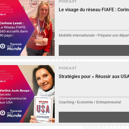
PODCAST
Le visage du réseau FIAFE : Cori
▶︎
Écouter
Mobilité internationale • Préparer son départ
PODCAST
Stratégies pour « Réussir aux USA
Coaching • Economie / Entrepreneuriat