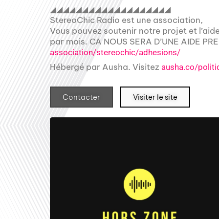
◢◢◢◢◢◢◢◢◢◢◢◢◢◢◢◢◢◢◢
StereoChic Radio est une association,
Vous pouvez soutenir notre projet et l’aid
par mois. CA NOUS SERA D’UNE AIDE PREC
association/stereochic/adhesions/
Hébergé par Ausha. Visitez
ausha.co/politi
Contacter
Visiter le site