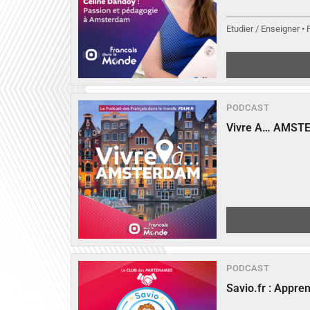
Etudier / Enseigner •
PODCAST
Vivre A… AMST
PODCAST
Savio.fr : Appre