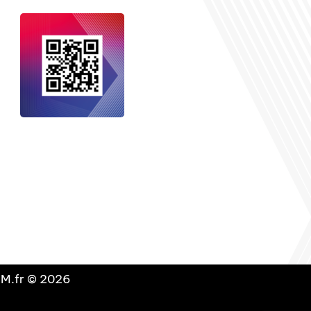
nçais dans le monde
, le média de la
 internationale est un média LIBRE &
NDANT. Pour soutenir notre travail,
vous pouvez réaliser un don à notre
ation :
Un petit geste pour de faire
avancer un GRAND projet !
DLM.fr © 2026