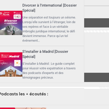
Divorcer à l’international [Dossier
Spécial]
Une séparation est toujours un séisme.
▶︎
Lorsqu’elle survient à l’étranger, loin de
Écouter
ses repères et face à un véritable
imbroglio juridique international, le défi
devient immense. Parce qu’un tel
événement…
S’installer à Madrid [Dossier
Spécial]
S’installer à Madrid : Le guide complet
pour réussir votre expatriation a travers
des podcasts d'experts et des
▶︎
Écouter
témoignages précieux.
Podcasts les + écoutés :