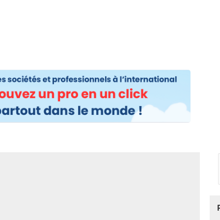
os
Nos podcasts
Podcasts INFOS
Dossiers Spéciaux
Vivre à …
Le 