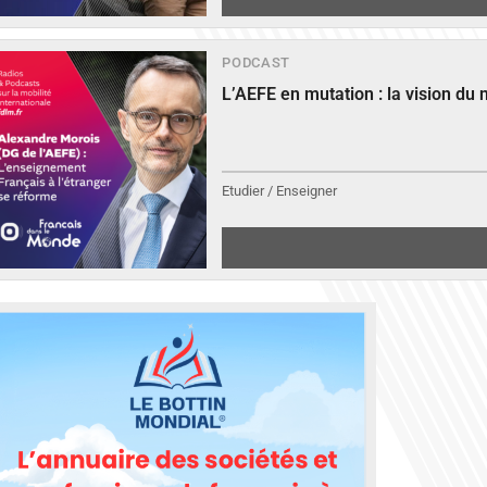
PODCAST
L’AEFE en mutation : la vision du
Etudier / Enseigner