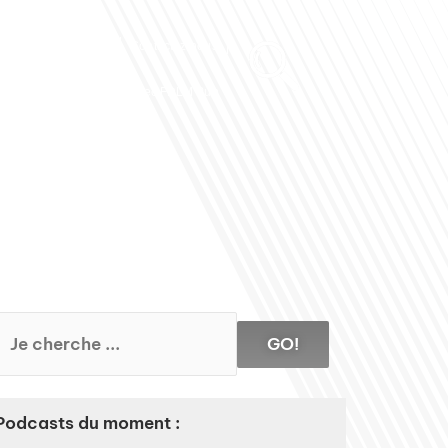
Club des Partenaires
Contactez-nous
Communiquez avec FDLM Pub
GO!
Podcasts du moment :