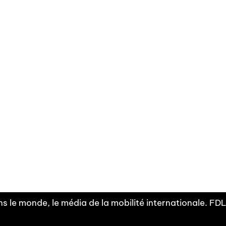
Facebook
Linkedin
X
Instagram
Fra
Youtube
mobilité
INDEPE
associ
s le monde, le média de la mobilité internationale. F