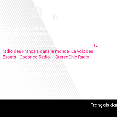
Français dans le monde, le média de la
mobilité internationale
. Préparez votre
départ, vivez mieux votre
expatriation. Ecoutez nos
radios
en ligne (
La
,
radio des Français dans le monde
La voix des
,
&
), nos
Expats
Cocorico Radio
StereoChic Radio
podcasts
& des
informations
sur tous les
sujets de votre quotidien : ,santé, business,
éducation, expériences partagées, experts…
Français dan