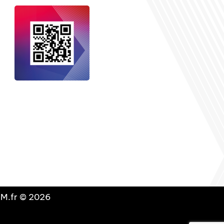
nçais dans le monde
, le média de la
 internationale est un média LIBRE &
NDANT. Pour soutenir notre travail,
vous pouvez réaliser un don à notre
ation :
Un petit geste pour de faire
avancer un GRAND projet !
DLM.fr © 2026