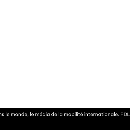
Facebook
Linkedin
X
Instagram
Fra
Youtube
mobilité
INDEPE
associ
s le monde, le média de la mobilité internationale. F