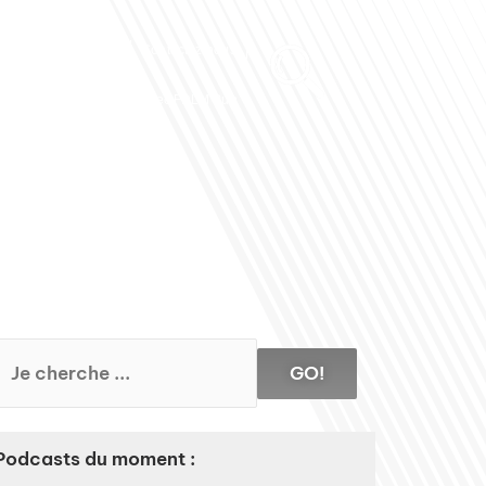
Club des Partenaires
Contactez-nous
Communiquez avec FDLM Pub
GO!
Podcasts du moment :