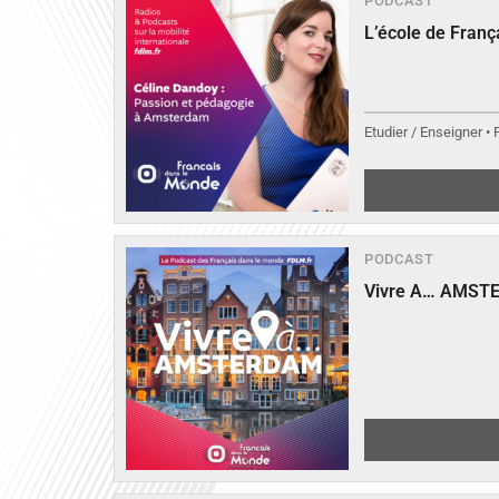
PODCAST
L’école de Fran
Etudier / Enseigner •
PODCAST
Vivre A… AMST