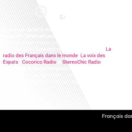
Français dans le monde, le média de la
mobilité internationale
. Préparez votre
départ, vivez mieux votre
expatriation. Ecoutez nos
radios
en ligne (
La
,
radio des Français dans le monde
La voix des
,
&
), nos
Expats
Cocorico Radio
StereoChic Radio
podcasts
& des
informations
sur tous les
sujets de votre quotidien : ,santé, business,
éducation, expériences partagées, experts…
Français dan