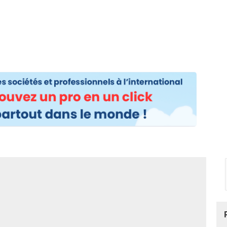
os
Nos podcasts
Podcasts INFOS
Dossiers Spéciaux
Vivre à …
Le 