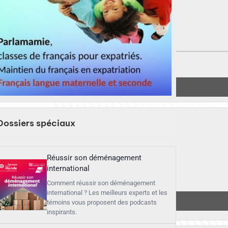
▶︎
Écouter
Dossiers spéciaux
Réussir son déménagement
international
Comment réussir son déménagement
international ? Les meilleurs experts et les
▶︎
Écouter
témoins vous proposent des podcasts
inspirants.