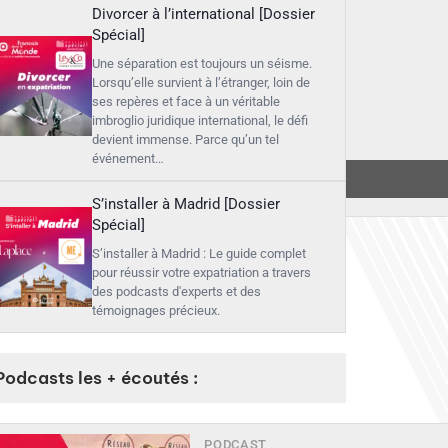
Divorcer à l’international [Dossier
Spécial]
Une séparation est toujours un séisme.
Lorsqu’elle survient à l’étranger, loin de
ses repères et face à un véritable
imbroglio juridique international, le défi
devient immense. Parce qu’un tel
événement…
▶︎
Écouter
S’installer à Madrid [Dossier
Spécial]
S’installer à Madrid : Le guide complet
pour réussir votre expatriation a travers
des podcasts d'experts et des
témoignages précieux.
Podcasts les + écoutés :
PODCAST