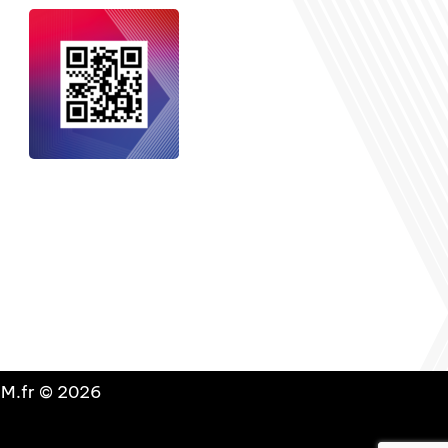
nçais dans le monde
, le média de la
 internationale est un média LIBRE &
NDANT. Pour soutenir notre travail,
vous pouvez réaliser un don à notre
ation :
Un petit geste pour de faire
avancer un GRAND projet !
DLM.fr © 2026