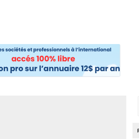
os
Nos podcasts
Podcasts INFOS
Dossiers Spéciaux
Vivre à …
Le 