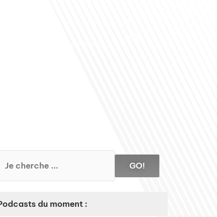
Club des Partenaires
Contactez-nous
Communiquez avec FDLM Pub
GO!
Podcasts du moment :