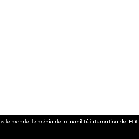
Facebook
Linkedin
X
Instagram
Fra
Youtube
mobilité
INDEPE
associ
s le monde, le média de la mobilité internationale. F