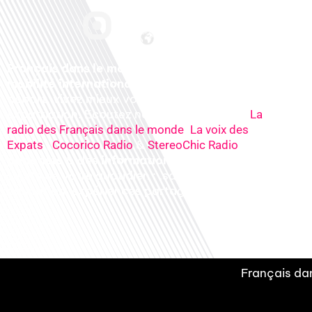
Français dans le monde, le média de la
mobilité internationale
. Préparez votre
départ, vivez mieux votre
expatriation. Ecoutez nos
radios
en ligne (
La
,
radio des Français dans le monde
La voix des
,
&
), nos
Expats
Cocorico Radio
StereoChic Radio
podcasts
& des
informations
sur tous les
sujets de votre quotidien : ,santé, business,
éducation, expériences partagées, experts…
Français dan