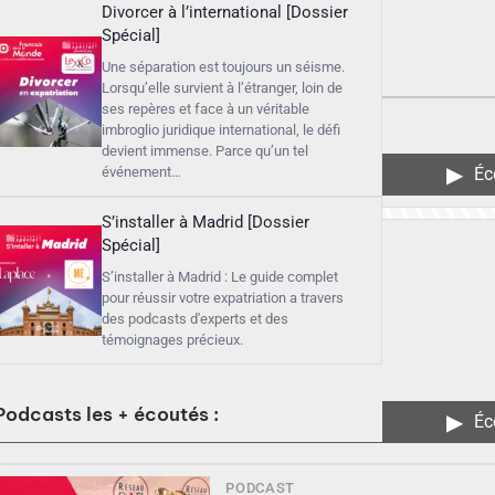
Divorcer à l’international [Dossier
Spécial]
Une séparation est toujours un séisme.
Lorsqu’elle survient à l’étranger, loin de
ses repères et face à un véritable
imbroglio juridique international, le défi
devient immense. Parce qu’un tel
▶︎
Éc
événement…
S’installer à Madrid [Dossier
Spécial]
S’installer à Madrid : Le guide complet
pour réussir votre expatriation a travers
des podcasts d'experts et des
témoignages précieux.
Podcasts les + écoutés :
▶︎
Éc
PODCAST