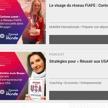
Le visage du réseau FIAFE : Cori
Mobilité internationale • Préparer son départ
▶︎
Éc
PODCAST
Stratégies pour « Réussir aux USA
Coaching • Economie / Entrepreneuriat