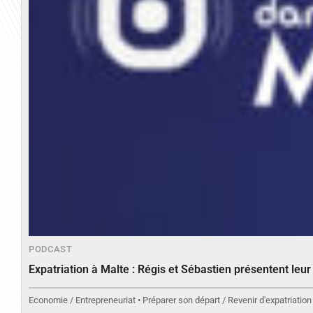
PODCAST
Expatriation à Malte : Régis et Sébastien présentent leu
Economie / Entrepreneuriat • Préparer son départ / Revenir d'expatriation