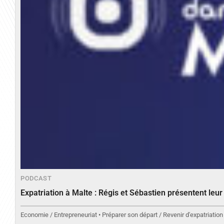
PODCAST
Expatriation à Malte : Régis et Sébastien présentent leu
Economie / Entrepreneuriat • Préparer son départ / Revenir d'expatriation