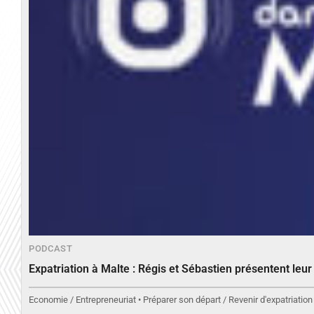
PODCAST
Expatriation à Malte : Régis et Sébastien présentent leu
Economie / Entrepreneuriat • Préparer son départ / Revenir d'expatriation