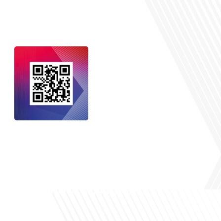
nçais dans le monde
, le média de la
 internationale est un média LIBRE &
NDANT. Pour soutenir notre travail,
vous pouvez réaliser un don à notre
ation :
Un petit geste pour de faire
avancer un GRAND projet !