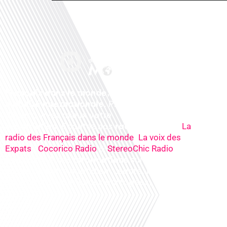
Français dans le monde, le média de la
mobilité internationale
. Préparez votre
départ, vivez mieux votre
expatriation. Ecoutez nos
radios
en ligne (
La
,
radio des Français dans le monde
La voix des
,
&
), nos
Expats
Cocorico Radio
StereoChic Radio
podcasts
& des
informations
sur tous les
sujets de votre quotidien : ,santé, business,
éducation, expériences partagées, experts…