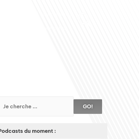
Club des Partenaires
Contactez-nous
Communiquez avec FDLM Pub
GO!
Podcasts du moment :