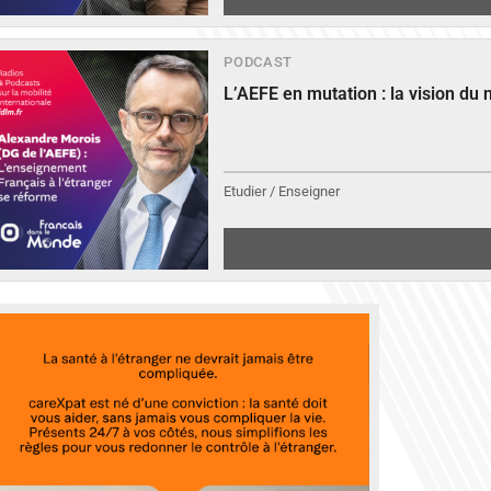
PODCAST
L’AEFE en mutation : la vision du
Etudier / Enseigner