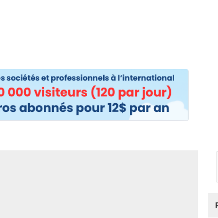
os
Nos podcasts
Podcasts INFOS
Dossiers Spéciaux
Vivre à …
Le 