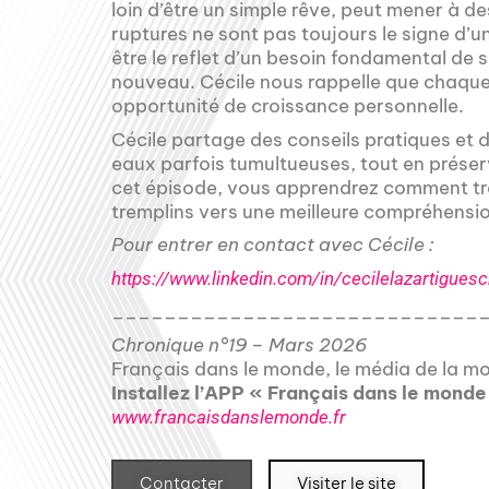
loin d’être un simple rêve, peut mener à d
ruptures ne sont pas toujours le signe d’
être le reflet d’un besoin fondamental d
nouveau. Cécile nous rappelle que chaque e
opportunité de croissance personnelle.
Cécile partage des conseils pratiques et d
eaux parfois tumultueuses, tout en préser
cet épisode, vous apprendrez comment tran
tremplins vers une meilleure compréhensio
Pour entrer en contact avec Cécile :
https://www.linkedin.com/in/cecilelazartiguesc
____________________________
Chronique n°19 – Mars 2026
Français dans le monde, le média de la mob
Installez l’APP « Français dans le monde
www.francaisdanslemonde.fr
Contacter
Visiter le site